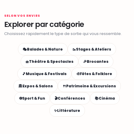
SELON VOS ENVIES
Explorer par catégorie
Choisissez rapidement le type de sortie qui vous ressemble.
🎭
Balades & Nature
🥾
Stages & Ateliers
🧺
Théâtre & Spectacles
🎉
Brocantes
🎵
Musique & Festivals
🎨
Fêtes & Folklore
🏛️
Expos & Salons
🍴
Patrimoine & Excursions
⚽
Sport & Fun
🎬
Conférences
📚
Cinéma
✨
Littérature