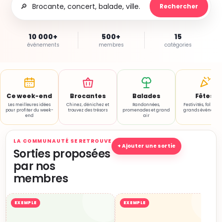
🔎
Rechercher
10 000+
500+
15
événements
membres
catégories
Ce week-end
Brocantes
Balades
Fêtes
Les meilleures idées
Chinez, dénichez et
Randonnées,
Festivités, folklore
pour profiter du week-
trouvez des trésors
promenades et grand
grands événemen
end
air
LA COMMUNAUTÉ SE RETROUVE
+ Ajouter une sortie
Sorties proposées
par nos
membres
EXEMPLE
EXEMPLE