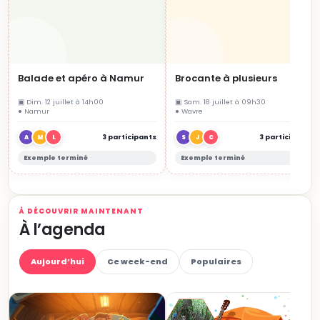
Balade et apéro à Namur
Brocante à plusieurs
▣ Dim. 12 juillet à 14h00
▣ Sam. 18 juillet à 09h30
● Namur
● Wavre
3 participants
3 participants
A
M
L
S
J
C
Exemple terminé
Exemple terminé
À DÉCOUVRIR MAINTENANT
À l’agenda
Aujourd’hui
Ce week-end
Populaires