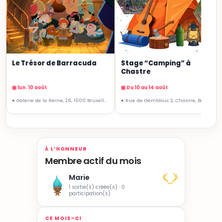
Le Trésor de Barracuda
Stage “Camping” à
Chastre
▣ lun. 10 août
▣ Du 10 au 14 août
● Galerie de la Reine, 26, 1000 Bruxelles
● Rue de Gembloux 2, Chastre, Belgique
À L’HONNEUR
Membre actif du mois
Marie
1 sortie(s) créée(s) · 0
participation(s)
CE MOIS-CI