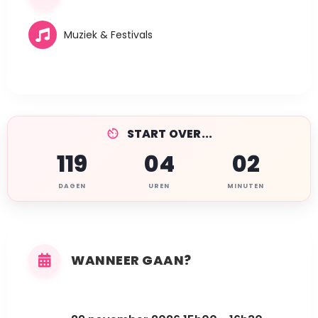
Muziek & Festivals
START OVER...
119
04
02
DAGEN
UREN
MINUTEN
WANNEER GAAN?