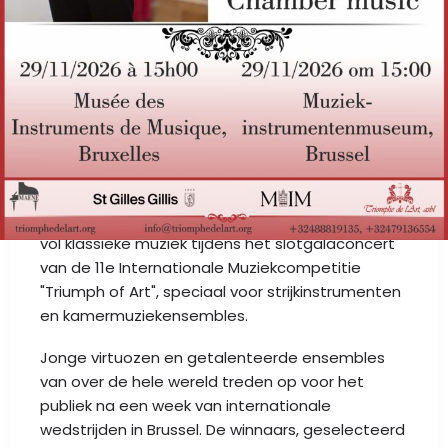
OP HET PROGRAMMA
🎻 Snaarinstrumenten & Kamermuziekensembles
Afsluitend galaconcert van de 11e Internationale
Muziekcompetitie Triomphe de l’Art
Beleef samen met ons een uitzonderlijke middag
vol klassieke muziek tijdens het slotgalaconcert
van de 11e Internationale Muziekcompetitie
"Triumph of Art", speciaal voor strijkinstrumenten
en kamermuziekensembles.
Jonge virtuozen en getalenteerde ensembles
van over de hele wereld treden op voor het
publiek na een week van internationale
wedstrijden in Brussel. De winnaars, geselecteerd