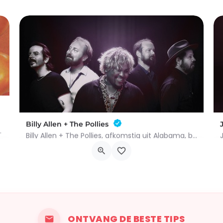
Billy Allen + The Pollies
ugustus 2026.Op zaterdag 22 augustus…
Billy Allen + The Pollies, afkomstig uit Alabama, brengen een vurige wind door de Amerikaanse rockscene. Hun…
Place Charles De Gaule 9, 7700 Moeskroen
9 oktober 2026 18h00 - 20h00
ONTVANG DE BESTE TIPS