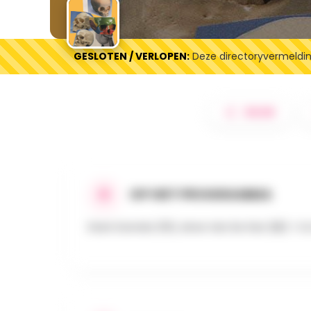
GESLOTEN / VERLOPEN:
Deze directoryvermelding
DELEN
OP HET PROGRAMMA
Etant Donnés (FR), Anne Van De Star (BE) + D