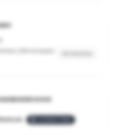
RES
eimlaan, 2020 Antwerpen
Get Directions
NGEBODEN DOOR
llezGo.be
ALLEZGO TEAM