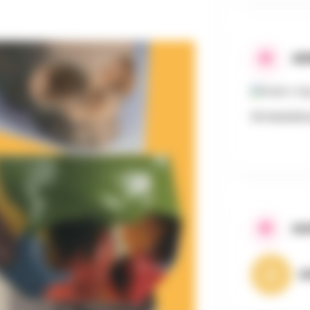
AD
59 Middelh
AA
A