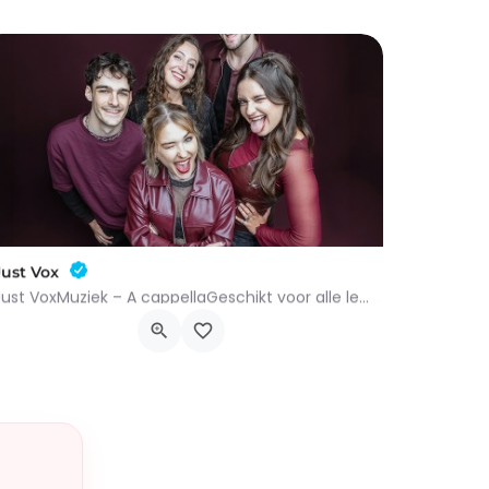
Just Vox
Just VoxMuziek – A cappellaGeschikt voor alle leeftijden.In 2026 bevestigde Just Vox zijn plek in de…
Place Charles De Gaule 9, 7700 Moeskroen
6 november 2026 19h00 - 20h30