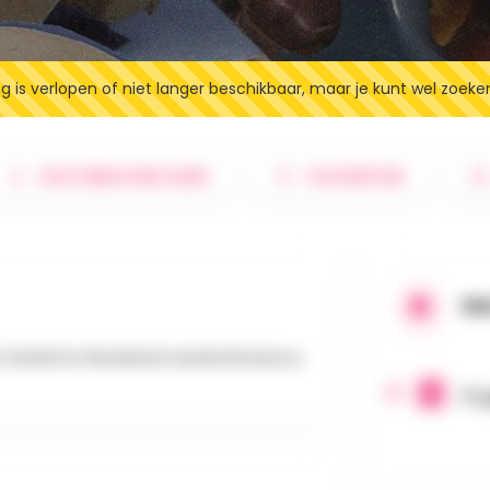
 is verlopen of niet langer beschikbaar, maar je kunt wel zoeke
ROUTEBESCHRIJVING
FAVORIETEN
WA
J Daniël De Wereldvermaarde ­Botanicus
17 