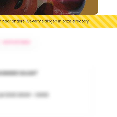
n naar andere livevermeldingen in onze directory.
RAPPORTEREN
NNEER GAAN?
juli 2026 20h00 - 23h59