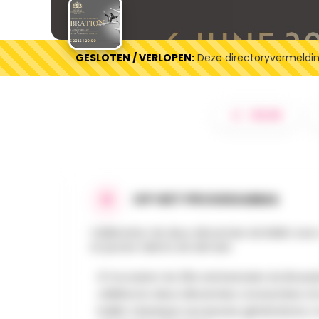
GESLOTEN / VERLOPEN:
Deze directoryvermelding
DELEN
OP HET PROGRAMMA
Célébration de deux décennies de Ballet avec 
et jeunes talents de demain.
À l’occasion du 20e anniversaire du Brussel
célébrons deux décennies consacrées à la
ballet classique aux jeunes générations, 