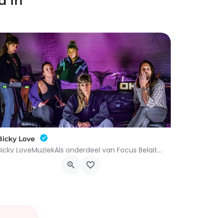
d in
Bicky Love
Bicky LoveMuziekAls onderdeel van Focus Belgitude was het onmogelijk om Bicky Love over het hoofd te zien,…
Place Charles De Gaule 9, 7700 Moeskroen
15 januari 2027 19h00 - 20h30