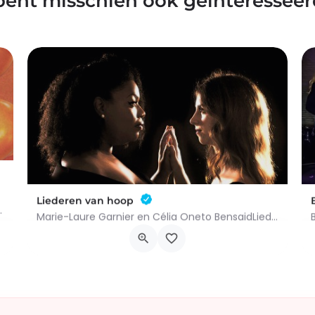
bent misschien ook geïnteresseer
Liederen van hoop
ugustus 2026.Op zaterdag 22 augustus…
Marie-Laure Garnier en Célia Oneto BensaidLiederen van hoopKlassieke muziekGeschikt voor alle…
Place Charles De Gaule 9, 7700 Moeskroen
9 december 2026 19h00 - 21h00