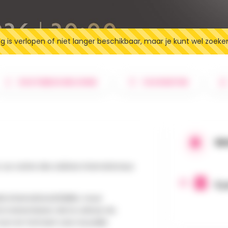
 is verlopen of niet langer beschikbaar, maar je kunt wel zoeke
ROUTEBESCHRIJVING
FAVORIETEN
WA
sur scène des solistes internationaux
6 j
s International Ballet, nous
 transmission de la culture du
tout en formant une nouvelle