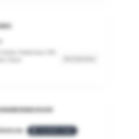
RES
harles Thielemans, 1150
Get Directions
nt-Pierre
NGEBODEN DOOR
llezGo.be
ALLEZGO TEAM