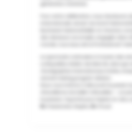
génération d’artistes.
Pour cette célébration, nous réunissons 
internationale venant du Dutch National Bal
Bucharest National Ballet et d’autres com
des danseurs accomplis, engagés dans di
monde, tous issus de la Professional Traini
Le spectacle s’articulera à travers des ex
La Bayadère, Boléro de Mats Ek, ainsi que
chorégraphes internationaux invités, inte
sionnel training program division.
Nous vous invitons à découvrir le passé, le
d’excellence du ballet à Bruxelles — un p
la passion, façonné pour inspirer et vécu 
B
e Passionate.
I
nspire
. B
e Proud.