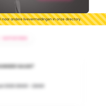
n naar andere livevermeldingen in onze directory.
RAPPORTEREN
NNEER GAAN?
uni 2026 20h00 - 22h00