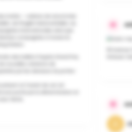
des invités — solistes de renommée
let, de l’English National Ballet, du
AD
pagnies internationales ainsi que
verses compagnies à travers le
ng Division.
93 Avenue C
traits des ballets Paquita Grand Pas,
Woluwe-Sai
 de nouvelles créations de
rprétés par les danseurs du profes-
 présent et l’avenir de cet art
arcours porté par la détermination et
avec fierté
.
AA
A