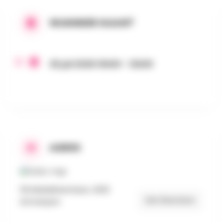
WANNEER GAAN?
25 juli 2026 10h00 - 12h00
ADRES
59 Middelheimlaan, 2020
Get Directions
Antwerpen