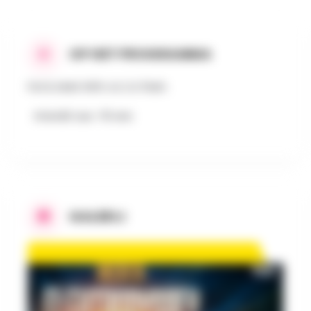
OP HET PROGRAMMA
Pat B, Mark With a K, DJ Flash.
Interdit aux -16 ans
GALERIJ