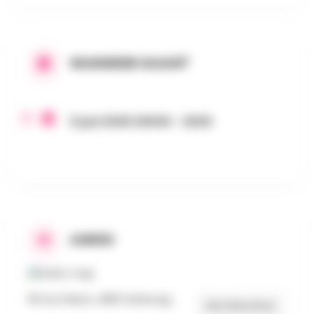
WANNEER GAAN?
5 juni 2026 20h00 - 2h00
ADRES
65 Au Pairon, 4831 Limbourg
Get Directions