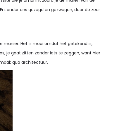
 stilte die je omarmt zodra je de muren van de
. En, onder ons gezegd en gezwegen, door de zeer
che manier. Het is mooi omdat het getekend is,
, je gaat zitten zonder iets te zeggen, want hier
smaak qua architectuur.