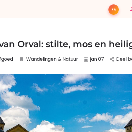
FR
van Orval: stilte, mos en heil
fgoed
Wandelingen & Natuur
jan 07
Deel b