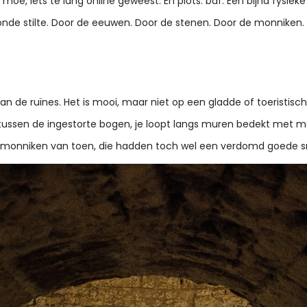
e, iets te lang online geweest. En plots: baf. Een bijna fysieke
woonde stilte. Door de eeuwen. Door de stenen. Door de monniken
an de ruïnes. Het is mooi, maar niet op een gladde of toeristis
 tussen de ingestorte bogen, je loopt langs muren bedekt met mos
: die monniken van toen, die hadden toch wel een verdomd goede 