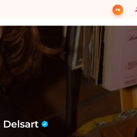
FR
s Delsart