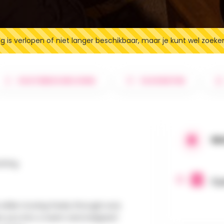
 is verlopen of niet langer beschikbaar, maar je kunt wel zoeke
ROUTEBESCHRIJVING
FAVORIETEN
WA
etting
3 j
while moving freely through soul,
es you into a warm and stripped-