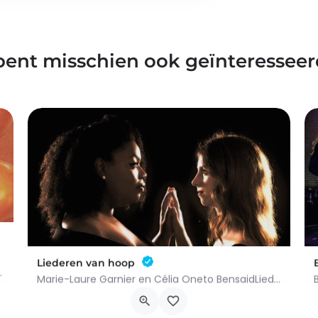
bent misschien ook geïnteresseer
Liederen van hoop
ugustus 2026.Op zaterdag 22 augustus…
Marie-Laure Garnier en Célia Oneto BensaidLiederen van hoopKlassieke muziekGeschikt voor alle…
Place Charles De Gaule 9, 7700 Moeskroen
9 december 2026 19h00 - 21h00