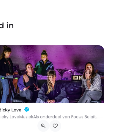
d in
Bicky Love
Bicky LoveMuziekAls onderdeel van Focus Belgitude was het onmogelijk om Bicky Love over het hoofd te zien,…
Place Charles De Gaule 9, 7700 Moeskroen
15 januari 2027 19h00 - 20h30