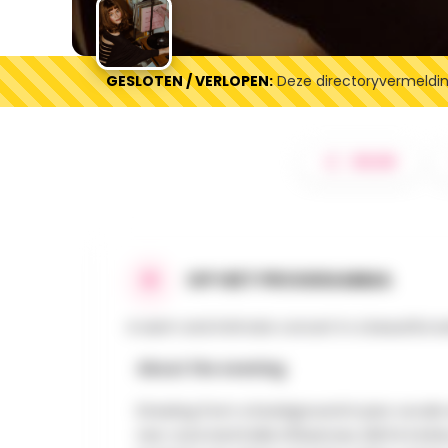
GESLOTEN / VERLOPEN:
Deze directoryvermelding
DELEN
OP HET PROGRAMMA
A warm and intimate concert in a beautiful s
About the evening
Drawing from a background in jazz vocals 
neo-soul and indie influences, MAYA invit