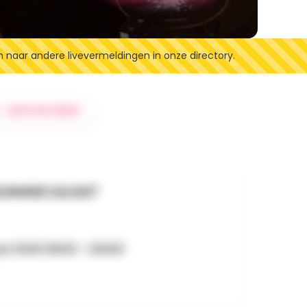
n naar andere livevermeldingen in onze directory.
RAPPORTEREN
NNEER GAAN?
uni 2026 19h30 - 22h00