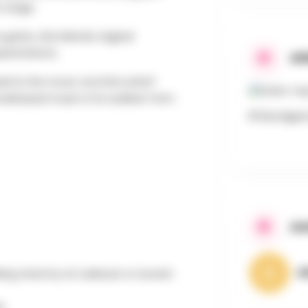
 stage.
uitar, she blends original
rpretations.
AD
ed to the music and the artist?
nreleased music in its earliest form
81 Bondgen
AA
A
rking close by at Ladeuze or Leuven
e.