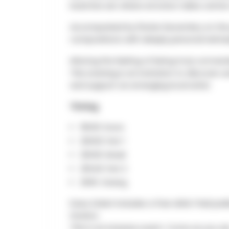
back live set where emotion takes center
Accompanied by Florian Decembry on the g
compositions with deeply personal reinte
Missing the feeling of being truly connect
This evening is an invitation to discover u
and support an emerging local artist.
Timing
19h30: Doors
20h00: Part 1
20h30:
Break
20h45: Part 2
21h15: Closing
Every ticket includes a free drink. Paid pa
Station.
This is an inclusive event. Come as you ar