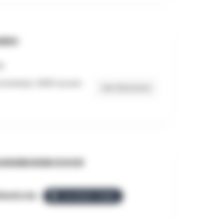
RES
otenlaan, 3000 Leuven
Get Directions
NGEBODEN DOOR
llezGo.be
ALLEZGO TEAM