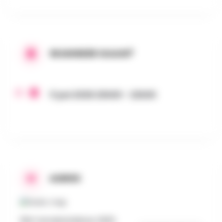
WANNEER GAAN?
11 juni 2026 20h00 - 22h00
ADRES
18W Handelsdokkaai, 9000