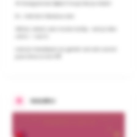
💋 Graag komen kijken? Koop hier je ticket!
En... trek iets fabulous aan.
Glitter, velvet, een mooie red lip… wat je vibe
ook is — own it.
Laat je meeslepen en geniet van een avond
pure show & fun! 💃🍸
GALERIJ