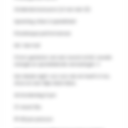
Stralende kostuums (of net niet 😉)
Spanning, sfeer & speelsheid
8 burlesque performances
MC: Herr Kull
💃 Kom genieten van een avond vol lef, zwoele
energie en sprankelende verrassingen 💄
Een ideale night-out voor wie zin heeft in fun,
show en een tikje rebel vibes.
📅 Donderdag 11 juni
🕗 Vanaf 20u
💸 €8 per persoon