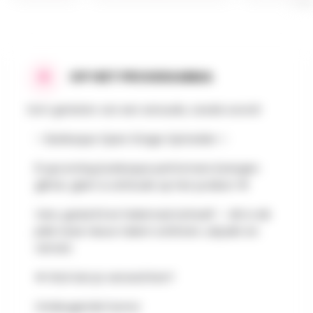
OP HET PROGRAMMA
Kom genieten van een sensuele, zwoele avond!
✨ Burlesque Open Stage Optreden ✨
8 upcoming burlesque performers brengen
glitter, glam & attitude op het podium 💋
Vers, gedurfd en helemaal zichzelf — dit is dé
plek waar nieuw talent schittert, uitpakt en
verrast.
💋 Wat kan je verwachten?
Ondeugende humor