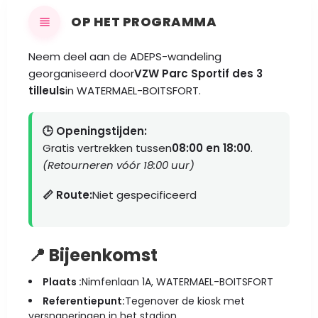
OP HET PROGRAMMA
Neem deel aan de ADEPS-wandeling
georganiseerd door
VZW Parc Sportif des 3
tilleuls
in WATERMAEL-BOITSFORT.
🕒 Openingstijden:
Gratis vertrekken tussen
08:00 en 18:00
.
(Retourneren vóór 18:00 uur)
📏 Route:
Niet gespecificeerd
📍 Bijeenkomst
Plaats :
Nimfenlaan 1A, WATERMAEL-BOITSFORT
Referentiepunt:
Tegenover de kiosk met
versnaperingen in het stadion.