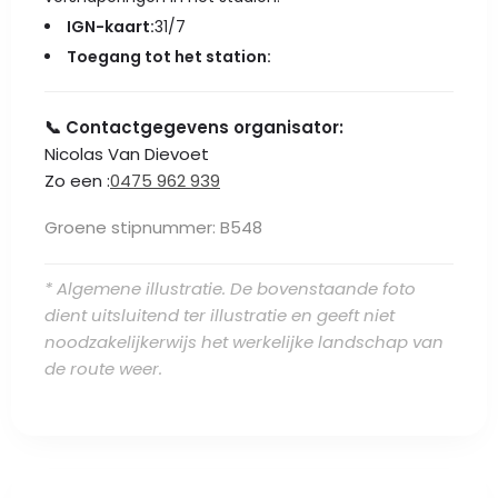
IGN-kaart:
31/7
Toegang tot het station:
📞 Contactgegevens organisator:
Nicolas Van Dievoet
Zo een :
0475 962 939
Groene stipnummer: B548
* Algemene illustratie. De bovenstaande foto
dient uitsluitend ter illustratie en geeft niet
noodzakelijkerwijs het werkelijke landschap van
de route weer.