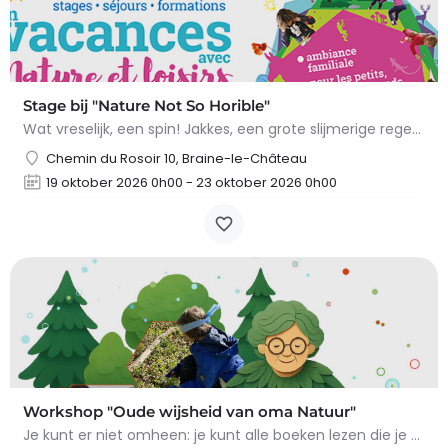
Stage bij "Nature Not So Horible"
Wat vreselijk, een spin! Jakkes, een grote slijmerige regenworm! En slakken, daar wil ik het al helemaal niet…
Chemin du Rosoir 10, Braine-le-Château
19 oktober 2026 0h00 - 23 oktober 2026 0h00
Workshop "Oude wijsheid van oma Natuur"
Je kunt er niet omheen: je kunt alle boeken lezen die je wilt, maar niets overtreft de tips en trucs van Oma…