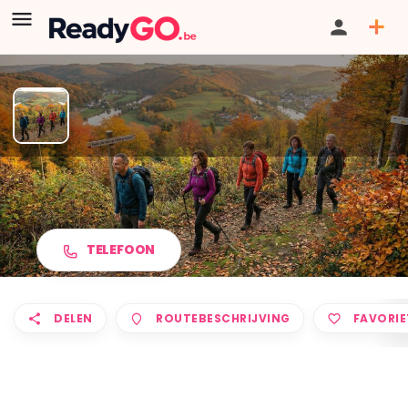
ADEPS Wandeling in
WATERMAEL-BOITSFORT
TELEFOON
DELEN
ROUTEBESCHRIJVING
FAVORIE