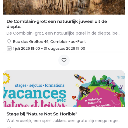
De Comblain-grot: een natuurlijk juweel uit de
diepte.
De Comblain-grot, een natuurlijke parel in de diepte, betovert met zijn spectaculaire concreties. Tijdens het…
Rue des Grottes 46, Comblain-au-Pont
1 juli 2026 11h00 - 31 augustus 2026 11h00
Stage bij "Nature Not So Horible"
Wat vreselijk, een spin! Jakkes, een grote slijmerige regenworm! En slakken, daar wil ik het al helemaal niet…