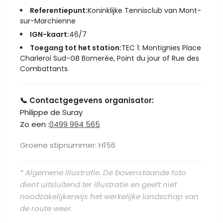
Referentiepunt:
Koninklijke Tennisclub van Mont-
sur-Marchienne
IGN-kaart:
46/7
Toegang tot het station:
TEC 1: Montignies Place
Charleroi Sud-GB Bomerée, Point du jour of Rue des
Combattants.
📞 Contactgegevens organisator:
Philippe de Suray
Zo een :
0499 994 565
Groene stipnummer: H156
* Algemene illustratie. De bovenstaande foto
dient uitsluitend ter illustratie en geeft niet
noodzakelijkerwijs het werkelijke landschap van
de route weer.