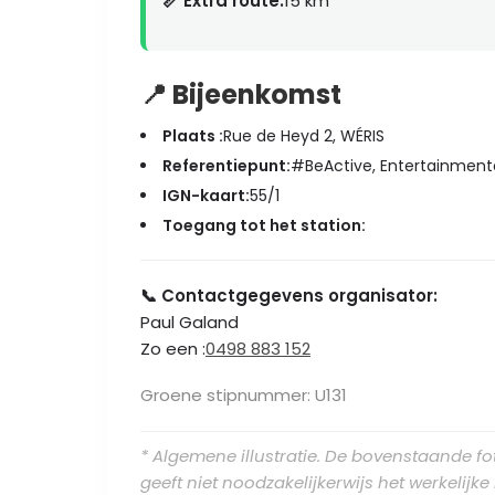
📏 Extra route:
15 km
📍 Bijeenkomst
Plaats :
Rue de Heyd 2, WÉRIS
Referentiepunt:
#BeActive, Entertainmen
IGN-kaart:
55/1
Toegang tot het station:
📞 Contactgegevens organisator:
Paul Galand
Zo een :
0498 883 152
Groene stipnummer: U131
* Algemene illustratie. De bovenstaande foto
geeft niet noodzakelijkerwijs het werkelijk