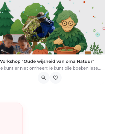
Workshop "Oude wijsheid van oma Natuur"
Je kunt er niet omheen: je kunt alle boeken lezen die je wilt, maar niets overtreft de tips en trucs van Oma…
Chemin du Rosoir 10, Braine-le-Château
17 augustus 2026 0h00 - 21 augustus 2026 0h00