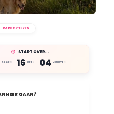
RAPPORTEREN
START OVER...
8
16
04
DAGEN
UREN
MINUTEN
NNEER GAAN?