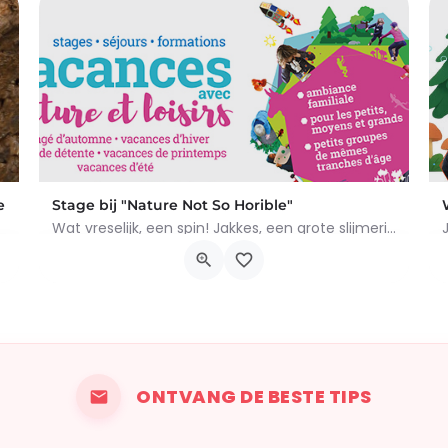
e
Stage bij "Nature Not So Horible"
Wat vreselijk, een spin! Jakkes, een grote slijmerige regenworm! En slakken, daar wil ik het al helemaal niet…
 concreties. Tijdens het…
Chemin du Rosoir 10, Braine-le-Château
19 oktober 2026 0h00 - 23 oktober 2026 0h00
ONTVANG DE BESTE TIPS