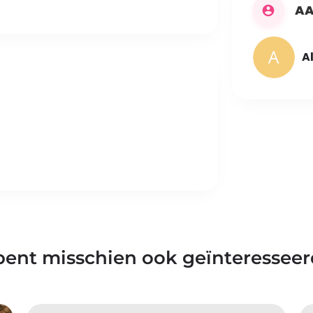
AA
A
bent misschien ook geïnteresseer