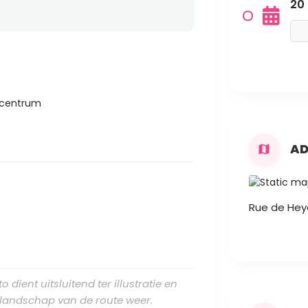
20
tcentrum
AD
Rue de Heyd
 dient uitsluitend ter illustratie en
e landschap van de route weer.