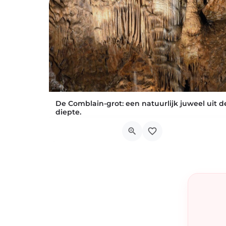
De Comblain-grot: een natuurlijk juweel uit d
diepte.
De Comblain-grot, een natuurlijke parel in de diepte, betovert met zijn spectaculaire
Rue des Grottes 46, Comblain-au-Pont
1 juli 2026 11h00 - 31 augustus 2026 11h00