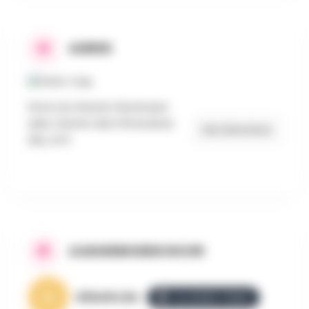
ADRES
SAJA Les Heures Heureuses
asbl, chemin des Primevères
Get Directions
22A, ATH
AANGEBODEN DOOR
AllezGo.be
ALLEZGO TEAM