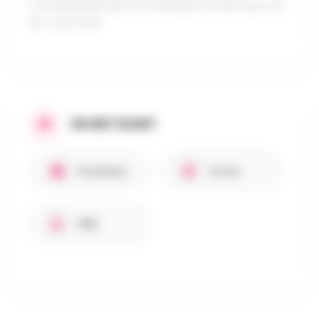
noodzakelijkerwijs het werkelijke landschap van
de route weer.
IN HET KORT
Parkeerplaats
Gratis
PBM