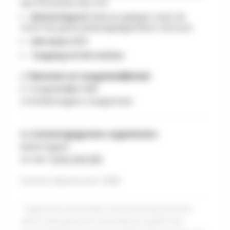
des Primevères 22A, ATH
Referentiepunt:
Gebouw gelegen naast de
CEVA-hal, gratis parkeergelegenheid in de buurt.
IGN-kaart:
38/6
Toegang tot het station:
✅ Diensten en toegankelijkheid:
♿ Toegankelijke PMR
👶 Kinderwagens toegestaan
📞 Contactgegevens organisator:
Maïté Dignef
Zo een :
0494 636 968
Groene stipnummer: H285
* Algemene illustratie. De bovenstaande foto
dient uitsluitend ter illustratie en geeft niet