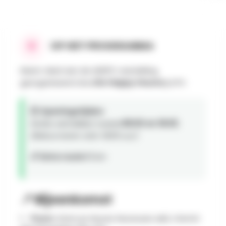
OP HET PROGRAMMA
Neem deel aan de ADEPS-wandeling
georganiseerd door
De Happy Hours
bij ATH.
🕒 Openingstijden:
Gratis vertrekken tussen
08:00 en 18:00
.
(Retourneren vóór 18:00 uur)
📏 Extra route:
15 km
📍 Bijeenkomst
Plaats :
SAJA Les Heures Heureuses asbl, chemin