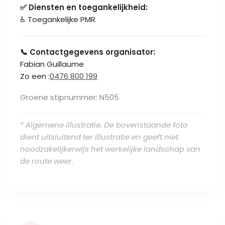
✅ Diensten en toegankelijkheid:
♿ Toegankelijke PMR
📞 Contactgegevens organisator:
Fabian Guillaume
Zo een :
0476 800 199
Groene stipnummer: N505
* Algemene illustratie. De bovenstaande foto
dient uitsluitend ter illustratie en geeft niet
noodzakelijkerwijs het werkelijke landschap van
de route weer.