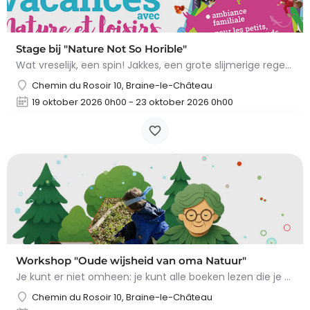
Stage bij "Nature Not So Horible"
Wat vreselijk, een spin! Jakkes, een grote slijmerige regenworm! En slakken, daar wil ik het al helemaal niet…
Chemin du Rosoir 10, Braine-le-Château
19 oktober 2026 0h00 - 23 oktober 2026 0h00
Workshop "Oude wijsheid van oma Natuur"
Je kunt er niet omheen: je kunt alle boeken lezen die je wilt, maar niets overtreft de tips en trucs van Oma…
Chemin du Rosoir 10, Braine-le-Château