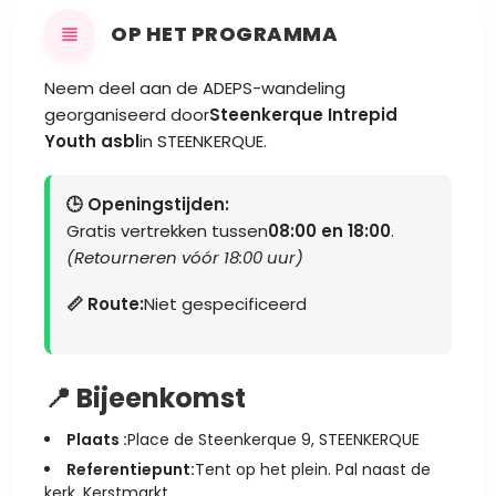
OP HET PROGRAMMA
Neem deel aan de ADEPS-wandeling
georganiseerd door
Steenkerque Intrepid
Youth asbl
in STEENKERQUE.
🕒 Openingstijden:
Gratis vertrekken tussen
08:00 en 18:00
.
(Retourneren vóór 18:00 uur)
📏 Route:
Niet gespecificeerd
📍 Bijeenkomst
Plaats :
Place de Steenkerque 9, STEENKERQUE
Referentiepunt:
Tent op het plein. Pal naast de
kerk. Kerstmarkt