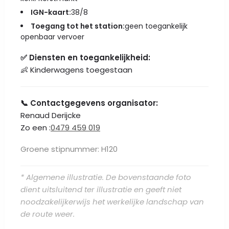
IGN-kaart:
38/8
Toegang tot het station:
geen toegankelijk
openbaar vervoer
✅ Diensten en toegankelijkheid:
👶 Kinderwagens toegestaan
📞 Contactgegevens organisator:
Renaud Derijcke
Zo een :
0479 459 019
Groene stipnummer: H120
* Algemene illustratie. De bovenstaande foto
dient uitsluitend ter illustratie en geeft niet
noodzakelijkerwijs het werkelijke landschap van
de route weer.