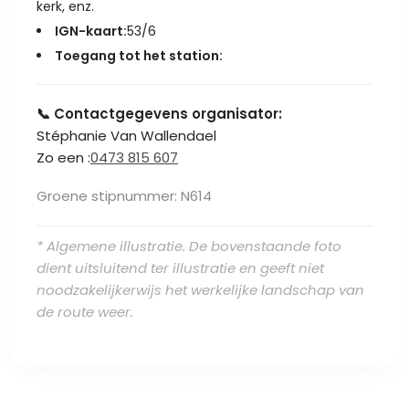
kerk, enz.
IGN-kaart:
53/6
Toegang tot het station:
📞 Contactgegevens organisator:
Stéphanie Van Wallendael
Zo een :
0473 815 607
Groene stipnummer: N614
* Algemene illustratie. De bovenstaande foto
dient uitsluitend ter illustratie en geeft niet
noodzakelijkerwijs het werkelijke landschap van
de route weer.