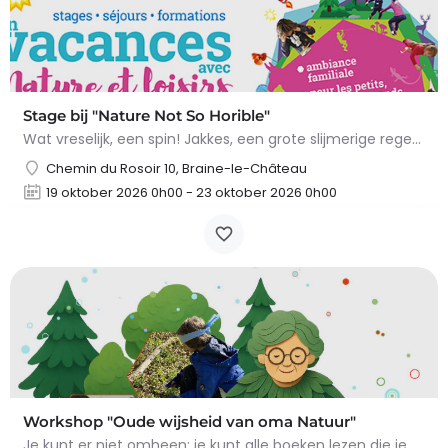
Stage bij "Nature Not So Horible"
Wat vreselijk, een spin! Jakkes, een grote slijmerige regenworm! En slakken, daar wil ik het al helemaal niet…
Chemin du Rosoir 10, Braine-le-Château
19 oktober 2026 0h00 - 23 oktober 2026 0h00
Workshop "Oude wijsheid van oma Natuur"
Je kunt er niet omheen: je kunt alle boeken lezen die je wilt, maar niets overtreft de tips en trucs van Oma…