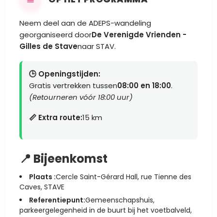
Neem deel aan de ADEPS-wandeling
georganiseerd door
De Verenigde Vrienden -
Gilles de Stave
naar STAV.
🕒 Openingstijden:
Gratis vertrekken tussen
08:00 en 18:00
.
(Retourneren vóór 18:00 uur)
📏 Extra route:
15 km
📍 Bijeenkomst
Plaats :
Cercle Saint-Gérard Hall, rue Tienne des
Caves, STAVE
Referentiepunt:
Gemeenschapshuis,
parkeergelegenheid in de buurt bij het voetbalveld,