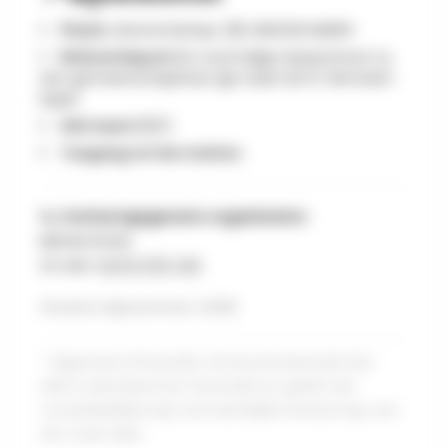
Plaats :
Senonchamps, 128, SENONCHAMPS
Referentiepunt:
De voormalige dorpsschool, nu
een gemeenschapshuis, ligt naast de St. Remacle-
kapel.
IGN-kaart:
65/3
Toegang tot het station:
📞 Contactgegevens organisator:
Michel Smits
Zo een :
0475 379 745
Groene stipnummer: U048
* Algemene illustratie. De bovenstaande foto
dient uitsluitend ter illustratie en geeft niet
noodzakelijkerwijs het werkelijke landschap van
de route weer.