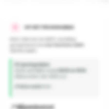
OP HET PROGRAMMA
Neem deel aan de ADEPS-wandeling
georganiseerd door
Les Fanchons asbl
in
SENONCHAMPS.
🕒 Openingstijden:
Gratis vertrekken tussen
08:00 en 18:00
.
(Retourneren vóór 18:00 uur)
📏 Extra route:
15 km
📍 Bijeenkomst