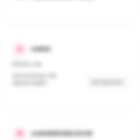
ADRES
Senonchamps, 128,
Get Directions
SENONCHAMPS
AANGEBODEN DOOR