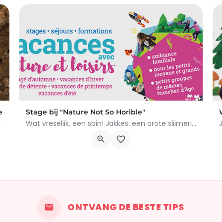
e
Stage bij "Nature Not So Horible"
Wat vreselijk, een spin! Jakkes, een grote slijmerige regenworm! En slakken, daar wil ik het al helemaal niet…
 concreties. Tijdens het…
Chemin du Rosoir 10, Braine-le-Château
19 oktober 2026 0h00 - 23 oktober 2026 0h00
ONTVANG DE BESTE TIPS