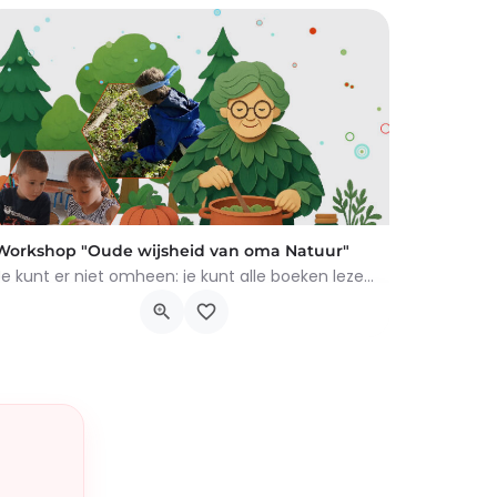
Workshop "Oude wijsheid van oma Natuur"
Je kunt er niet omheen: je kunt alle boeken lezen die je wilt, maar niets overtreft de tips en trucs van Oma…
Chemin du Rosoir 10, Braine-le-Château
17 augustus 2026 0h00 - 21 augustus 2026 0h00