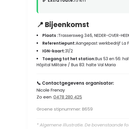
📏 Extra route:
15 km
📍 Bijeenkomst
Plaats :
Trassersweg 346, NEDER-OVER-HEE
Referentiepunt:
Aangepast werkbedrijf La F
IGN-kaart:
31/2
Toegang tot het station:
Bus 53 en 56: hal
Hôpital Militaire / Bus 83: halte Val Maria
📞 Contactgegevens organisator:
Nicole Frenay
Zo een :
0478 280 425
Groene stipnummer: B659
* Algemene illustratie. De bovenstaande foto