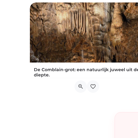
De Comblain-grot: een natuurlijk juweel uit d
diepte.
De Comblain-grot, een natuurlijke parel in de diepte, betovert met zijn spectaculaire
Rue des Grottes 46, Comblain-au-Pont
1 juli 2026 11h00 - 31 augustus 2026 11h00