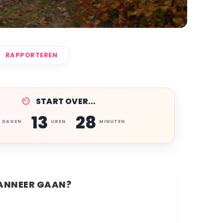
RAPPORTEREN
START OVER...
13
28
DAGEN
UREN
MINUTEN
NNEER GAAN?