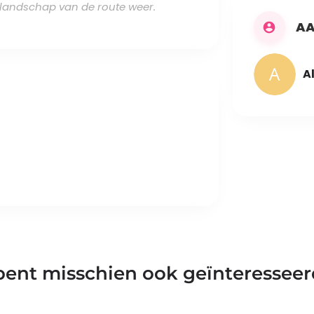
e landschap van de route weer.
AA
A
bent misschien ook geïnteresseer