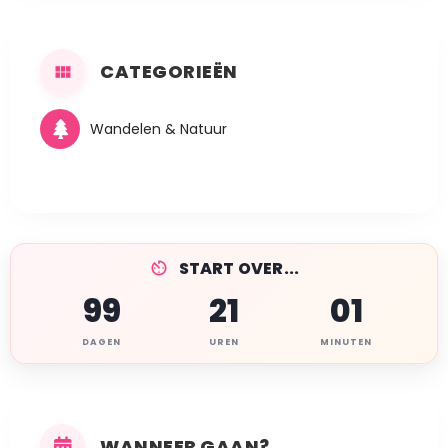
CATEGORIEËN
Wandelen & Natuur
START OVER...
99
21
01
DAGEN
UREN
MINUTEN
WANNEER GAAN?