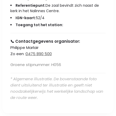
Referentiepunt:
De zaal bevindt zich naast de
kerk in het Nalinnes Centre.
IGN-kaart:
52/4
Toegang tot het station:
📞 Contactgegevens organisator:
Philippe Marlair
Zo een :
0475 890 500
Groene stipnummer: H056
* Algemene illustratie. De bovenstaande foto
dient uitsluitend ter illustratie en geeft niet
noodzakelijkerwijs het werkelijke landschap van
de route weer.