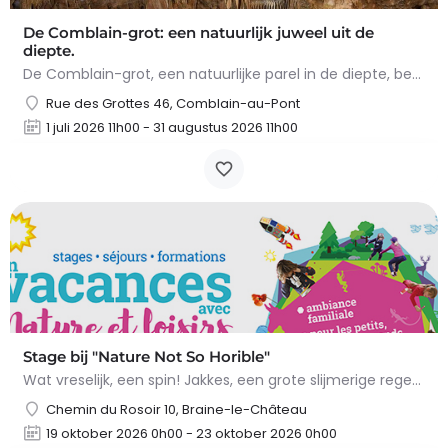
De Comblain-grot: een natuurlijk juweel uit de
diepte.
De Comblain-grot, een natuurlijke parel in de diepte, betovert met zijn spectaculaire concreties. Tijdens het…
Rue des Grottes 46, Comblain-au-Pont
1 juli 2026 11h00 - 31 augustus 2026 11h00
Stage bij "Nature Not So Horible"
Wat vreselijk, een spin! Jakkes, een grote slijmerige regenworm! En slakken, daar wil ik het al helemaal niet…
Chemin du Rosoir 10, Braine-le-Château
19 oktober 2026 0h00 - 23 oktober 2026 0h00