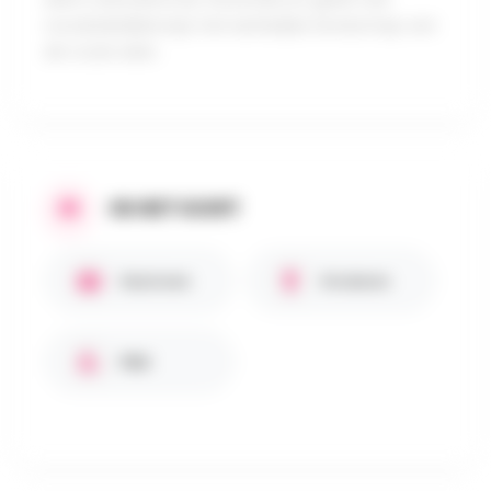
noodzakelijkerwijs het werkelijke landschap van
de route weer.
IN HET KORT
Gezinnen
Kinderen
PBM