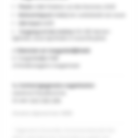
Plaats :
Salle l'Esderel, rue des Keutures, LEUZE
Referentiepunt:
Vlakbij het voetbalveld van Leuze
IGN-kaart:
40/8
Toegang tot het station:
TEC 821: Namen-
Eghezée, Leuze Apotheek of Leuze Bruyères
✅ Diensten en toegankelijkheid:
♿ Toegankelijke PMR
👶 Kinderwagens toegestaan
📞 Contactgegevens organisator:
Laurence Preudhomme
Zo een :
0477 827 259
Groene stipnummer: N090
* Algemene illustratie. De bovenstaande foto
dient uitsluitend ter illustratie en geeft niet