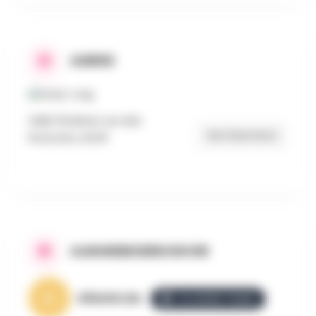
ADRES
Salle l'Esderel, rue des
Get Directions
Keutures, LEUZE
AANGEBODEN DOOR
AllezGo.be
ALLEZGO TEAM