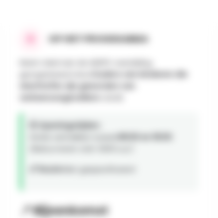
OP HET PROGRAMMA
Neem deel aan de ADEPS-wandeling
georganiseerd door
Ouders van kinderen die
slachtoffer zijn geworden van
verkeersongevallen
in LEUZE.
🕒 Openingstijden:
Gratis vertrekken tussen
08:00 en 18:00
.
(Retourneren vóór 18:00 uur)
📏 Route:
Niet gespecificeerd
📍 Bijeenkomst