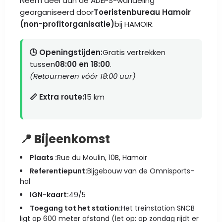
Neem deel aan de ADEPS-wandeling
georganiseerd door
Toeristenbureau Hamoir
(non-profitorganisatie)
bij HAMOIR.
🕒 Openingstijden:
Gratis vertrekken
tussen
08:00 en 18:00
.
(Retourneren vóór 18:00 uur)
📏 Extra route:
15 km
📍 Bijeenkomst
Plaats :
Rue du Moulin, 10B, Hamoir
Referentiepunt:
Bijgebouw van de Omnisports-
hal
IGN-kaart:
49/5
Toegang tot het station:
Het treinstation SNCB
ligt op 600 meter afstand (let op: op zondag rijdt er