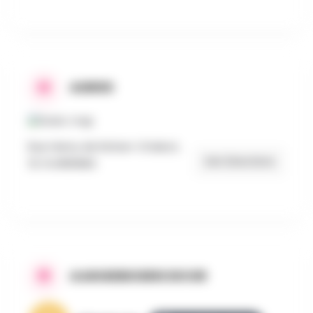
ADRES
Rue Henry de Rohan-Chabot,
Get Directions
31, FLORENNES
AANGEBODEN DOOR