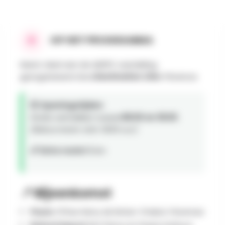
OP HET PROGRAMMA
Neem deel aan de ADEPS-wandeling
georganiseerd door
Destination Life
in Florence.
🕒 Openingstijden:
Gratis vertrekken tussen
08:00 en 18:00
.
(Retourneren vóór 18:00 uur)
📏 Extra route:
15 km
📍 Bijeenkomst
Plaats :
31 Rue Henry de Rohan-Chabot, Florennes