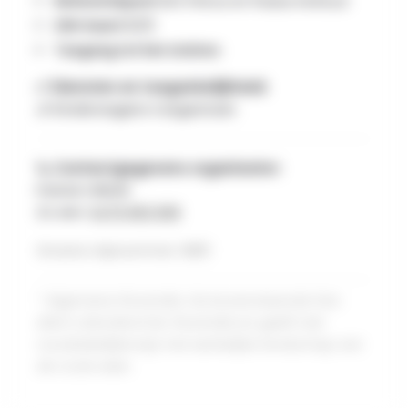
Referentiepunt:
Sint Petrus en Paulus Instituut
IGN-kaart:
53/5
Toegang tot het station:
✅ Diensten en toegankelijkheid:
👶 Kinderwagens toegestaan
📞 Contactgegevens organisator:
Patrick VISEUR
Zo een :
0479 993 908
Groene stipnummer: N901
* Algemene illustratie. De bovenstaande foto
dient uitsluitend ter illustratie en geeft niet
noodzakelijkerwijs het werkelijke landschap van
de route weer.