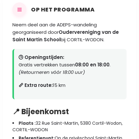
OP HET PROGRAMMA
Neem deel aan de ADEPS-wandeling
georganiseerd door
Oudervereniging van de
Saint Martin School
bij CORTIL-WODON.
🕒 Openingstijden:
Gratis vertrekken tussen
08:00 en 18:00
.
(Retourneren vóór 18:00 uur)
📏 Extra route:
15 km
📍 Bijeenkomst
Plaats :
32 Rue Saint-Martin, 5380 Cortil-Wodon,
CORTIL-WODON
Referentiepunt:
Op de privéschool Saint-Martin.