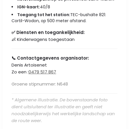
IGN-kaart:
40/8
Toegang tot het station:
TEC-bushalte 821:
Cortil-Wodon, op 500 meter afstand.
✅ Diensten en toegankelijkheid:
👶 Kinderwagens toegestaan
📞 Contactgegevens organisator:
Denis Artoisenet
Zo een :
0479 517 867
Groene stipnummer: N648
* Algemene illustratie. De bovenstaande foto
dient uitsluitend ter illustratie en geeft niet
noodzakelijkerwijs het werkelijke landschap van
de route weer.