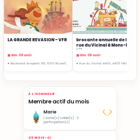
LA GRANDE REVASION – VFR
brocante annuelle de la
rue du Vicinal à Mons-lez-
Liège
▣ dim. 09 août
▣ dim. 09 août
● Boulevard Anspach, 85, 1000 Bruxelles
● Rue du Vicinal 4400, 4400 Flémalle, Belgique
À L’HONNEUR
Membre actif du mois
Marie
1 sortie(s) créée(s) · 0
participation(s)
CE MOIS-CI