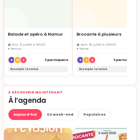
Balade et apéro à Namur
Brocante à plusieurs
▣ Dim. 12 juillet à 14h00
▣ Sam. 18 juillet à 09h30
● Namur
● Wavre
3 participants
3 participants
A
M
L
S
J
C
Exemple terminé
Exemple terminé
À DÉCOUVRIR MAINTENANT
À l’agenda
Aujourd’hui
Ce week-end
Populaires