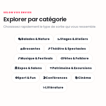
SELON VOS ENVIES
Explorer par catégorie
Choisissez rapidement le type de sortie qui vous ressemble.
🎭
Balades & Nature
🥾
Stages & Ateliers
🧺
Brocantes
🎉
Théâtre & Spectacles
🎵
Musique & Festivals
🎨
Fêtes & Folklore
🏛️
Expos & Salons
🍴
Patrimoine & Excursions
⚽
Sport & Fun
🎬
Conférences
📚
Cinéma
✨
Littérature