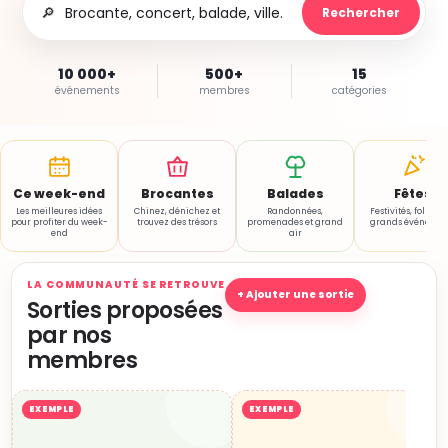
🔎
Rechercher
10 000+
500+
15
événements
membres
catégories
Ce week-end
Brocantes
Balades
Fêtes
Les meilleures idées
Chinez, dénichez et
Randonnées,
Festivités, folklore
pour profiter du week-
trouvez des trésors
promenades et grand
grands événemen
end
air
LA COMMUNAUTÉ SE RETROUVE
+ Ajouter une sortie
Sorties proposées
par nos
membres
EXEMPLE
EXEMPLE