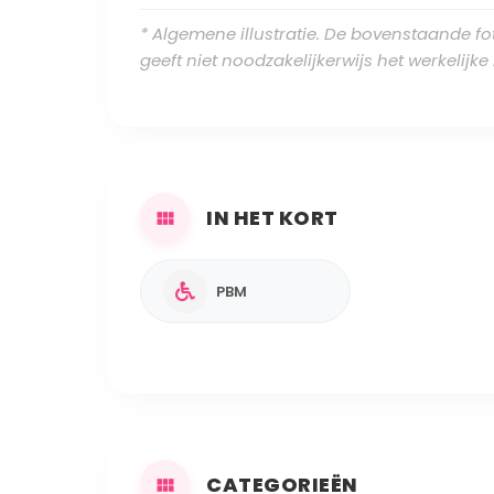
* Algemene illustratie. De bovenstaande foto
geeft niet noodzakelijkerwijs het werkelijk
IN HET KORT
PBM
CATEGORIEËN