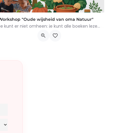
Workshop "Oude wijsheid van oma Natuur"
Je kunt er niet omheen: je kunt alle boeken lezen die je wilt, maar niets overtreft de tips en trucs van Oma…
Chemin du Rosoir 10, Braine-le-Château
17 augustus 2026 0h00 - 21 augustus 2026 0h00