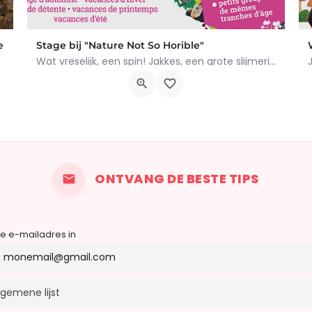
e
Stage bij "Nature Not So Horible"
Wat vreselijk, een spin! Jakkes, een grote slijmerige regenworm! En slakken, daar wil ik het al helemaal niet…
 concreties. Tijdens het…
Chemin du Rosoir 10, Braine-le-Château
19 oktober 2026 0h00 - 23 oktober 2026 0h00
ONTVANG DE BESTE TIPS
je e-mailadres in