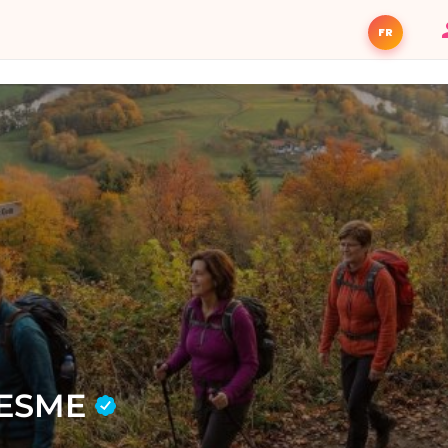
FR
IESME