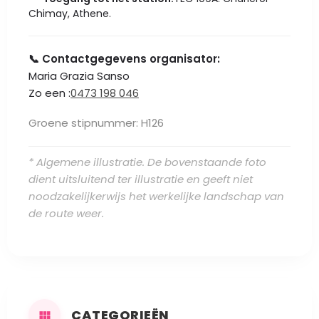
Chimay, Athene.
📞 Contactgegevens organisator:
Maria Grazia Sanso
Zo een :
0473 198 046
Groene stipnummer: H126
* Algemene illustratie. De bovenstaande foto
dient uitsluitend ter illustratie en geeft niet
noodzakelijkerwijs het werkelijke landschap van
de route weer.
CATEGORIEËN