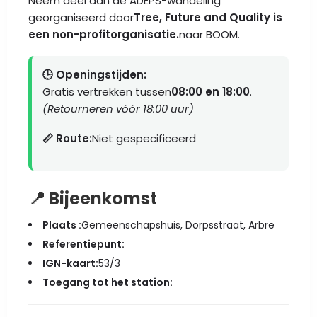
Neem deel aan de ADEPS-wandeling
georganiseerd door
Tree, Future and Quality is
een non-profitorganisatie.
naar BOOM.
🕒 Openingstijden:
Gratis vertrekken tussen
08:00 en 18:00
.
(Retourneren vóór 18:00 uur)
📏 Route:
Niet gespecificeerd
📍 Bijeenkomst
Plaats :
Gemeenschapshuis, Dorpsstraat, Arbre
Referentiepunt:
IGN-kaart:
53/3
Toegang tot het station: