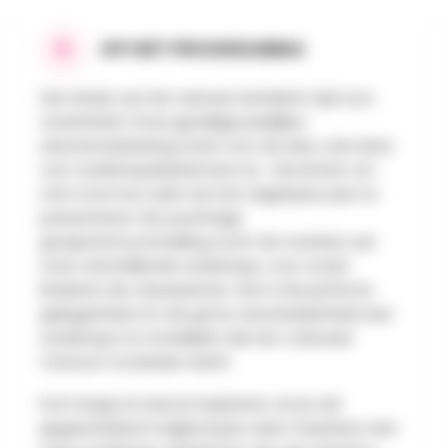
OP HET PROGRAMMA
Het einde van het seizoen betekent tijd voor
creativiteit! Onze gezellige jaarlijkse
seizoensafsluiting staat voor de deur, een kans
voor workshopdeelnemers en -docenten om
met trots hun werk van het afgelopen jaar te
presenteren. Een prachtige
groepstentoonstelling toont de creaties van
onze verschillende workshops, voor zowel
kinderen als volwassenen. Het is de perfecte
gelegenheid om de grote verscheidenheid aan
workshops te ontdekken die het Cultureel
Centrum te bieden heeft.
Kom langs en laat je inspireren, en je zult
gegarandeerd volgend jaar weer meedoen aan