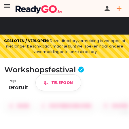
GESLOTEN / VERLOPEN:
Deze directoryvermelding is verlopen of
niet langer beschikbaar, maar je kunt wel zoeken naar andere
livevermeldingen in onze directory.
Workshopsfestival
Prijs
TELEFOON
Gratuit
DELEN
ROUTEBESCHRIJVING
FAVORIE