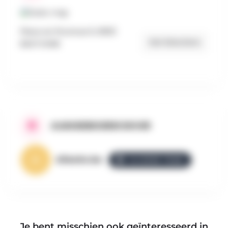
Place en Piconrue 6, 6600
Get Directions
BASTOGNE
AANGEBODEN DOOR
AllezGo.be
ALLEZGO TEAM
Je bent misschien ook geïnteresseerd in