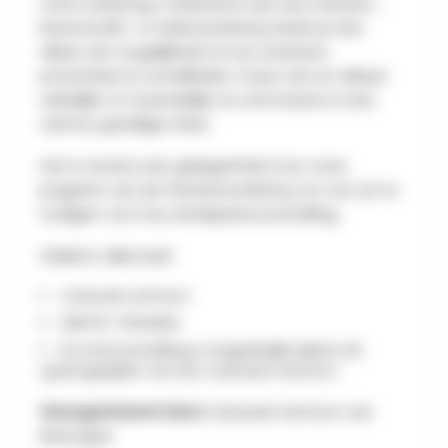
onze workshops. Deelname aan een theater-,
bloemschik- of tekenworkshop biedt je niet
alleen de mogelijkheid om je creatieve
potentieel te ontwikkelen, maar ook om elkaar
wekelijks of maandelijks te ontmoeten in een
warme, gezellige sfeer.
Het is tevens een gelegenheid voor onze
jongeren van de theaterworkshop om ons uit te
nodigen voor hun eindejaarsvoorstelling.
Welkom allemaal!
Cultureel centrum
GRATIS TOEGANG
De tentoonstelling is toegankelijk tijdens de
openingstijden van het Cultureel Centrum.
Georganiseerd door:
Cultureel centrum van
Bastogne