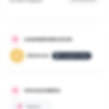
Bruxelles, Belgique
AANGEBODEN DOOR
AllezGo.be
ALLEZGO TEAM
SOCIALE MEDIA
Website