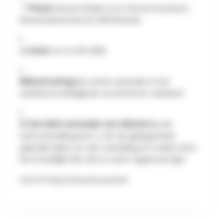
📍
Plaats :
Bozar (Paleis voor Schone Kunsten),
Ravensteinstraat 23, 1000 Brussel.
📅
Data:
Tot 14-06-2026.
🎟️
Reservering:
Een echte aanrader in het
weekend (verkrijgbaar via de Bozar-website).
🍟
Een klein extraatje van AllezGo:
Na de
tentoonstelling kunt u van de gelegenheid
gebruikmaken om een wandeling te maken door
het Koninklijk Park, dat er recht tegenover ligt!
foto:
©
https://www.bozar.be/