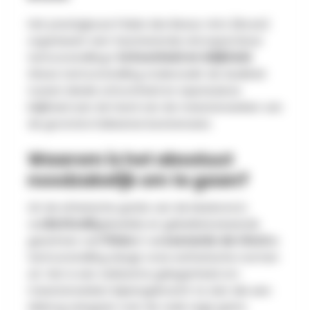
Het prestigieuze Palais des Beaux-Arts (Bozar)
organiseert een fascinerende retrospectieve
tentoonstelling:
« Schoonheid en lelijkheid
»
Deze tentoonstelling onderzoekt de dualiteit
tussen ideale schoonheid en expressieve
lelijkheid aan de hand van de meesterwerken van
de grootste Italiaanse kunstenaars.
Waarom is het absoluut
noodzakelijk om te gaan?
Uit de etherische gratie van de Madonna's
van
Botticelli
gekwelde en gekarikaturiseerde
gezichten van
Titian
of van
Leonardo da Vinci
De
tentoonstelling daagt onze esthetische normen
uit. Het is een zeldzame gelegenheid om
meesterwerken bijeengebracht te zien die een
dialoog aangaan over de vaak vage grens