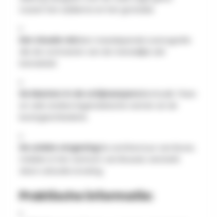
tussen het sublieme en het groteske.
Een visuele reis:
Een meeslepende scenografie
die de contrasten van de menselijke ziel
benadrukt.
De Masters in de schijnwerpers:
Botticelli, Titian
en vele andere legendarische namen uit de
kunstgeschiedenis.
De unieke omgeving:
De architectuur van Bozar,
midden in het centrum van Brussel, versterkt
deze culturele ervaring.
Praktische informatie: