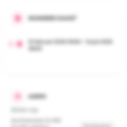
WANNEER GAAN?
16 februari 2026 10h00 - 14 juni 2026
18h00
ADRES
Rue Ravenstein 23, 1000
Get Directions