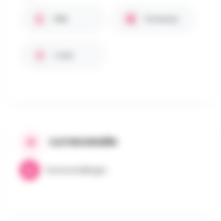
PBM
Parkeerplaats
Toilet
CATEGORIEËN
Tentoonstellingen