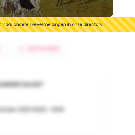
n naar andere livevermeldingen in onze directory.
T
RAPPORTEREN
NNEER GAAN?
oktober 2025 13h00 - 0h00