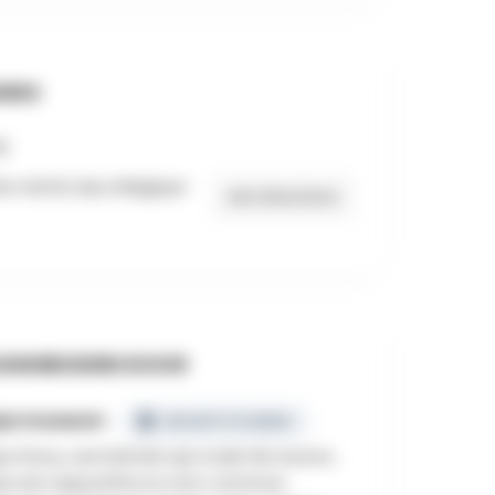
RES
e Astrid, Spa, Belgique
Get Directions
NGEBODEN DOOR
pa museum
GECERTIFICEERD
a Story, une histoire qui coule de source…
a est aujourd’hui un nom commun,