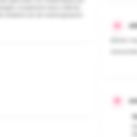
rden gehouden. Een zadelmakerij, een
jtuigen completeren deze collectie.
ede weekend van de maand geopend
AD
Avenue Rein
AA
S
Sp
Sp