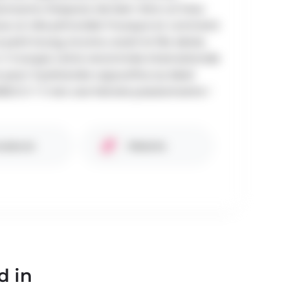
nonyme d’espace de bien-être où l’eau
ue un rôle primordial. Pourquoi et comment
 petit bourg, inconnu avant le 16e siècle,
t-il acquis cette renommée internationale
 peut-il prétendre aujourd’hui au label
ESCO ? C’est une histoire passionnante !
cebook
Website
d in