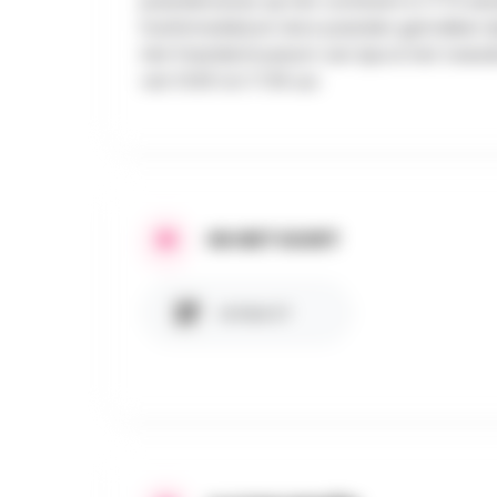
paardenraces op het continent in 1773 we
hoefsmederij en door paarden getrokken ri
Het Paardenmuseum van Spa is het twe
van 13.00 tot 17.00 uur.
IN HET KORT
Artikel 27