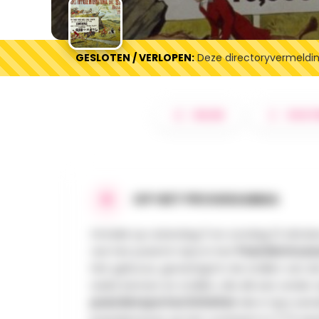
GESLOTEN / VERLOPEN:
Deze directoryvermelding
DELEN
ROUT
OP HET PROGRAMMA
Ontdek op zaterdag 11 en zondag 12 oktob
van het paard in Spa in het
Paardenmuse
Het gebouw, gevestigd in de stallen van de K
reeks kamers en stallen, die elk een ander
paardensportactiviteiten
die in Spa wer