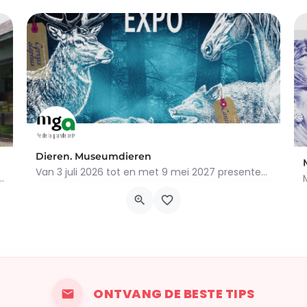
Dieren. Museumdieren
Van 3 juli 2026 tot en met 9 mei 2027 presenteert het Museum van de Grote Ardennen in Bastogne het…
augustus 2026Ontdek de fascinerende geschiedenis van het paard in…
Rue Piconrue 2, Bastogne
3 juli 2026 10h00 - 9 mei 2027 18h00
ONTVANG DE BESTE TIPS