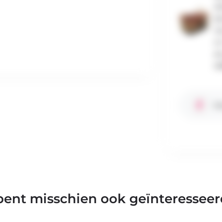
sy
jo
ce
a-
et
UN
Fa
bent misschien ook geïnteresseer