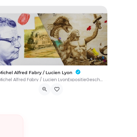
Michel Alfred Fabry / Lucien Lyon
Michel Alfred Fabry / Lucien LyonExpositieGeschikt voor alle leeftijden.Michel Alfred Fabry en Lucien Lyon…
Place Charles De Gaule 9, 7700 Moeskroen
10 december 2026 23h00 - 6 februari 2027 23h00