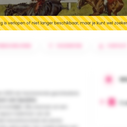
 is verlopen of niet langer beschikbaar, maar je kunt wel zoeke
EBESCHRIJVING
FAVORIETEN
CONTAC
WA
er 2025 de fascinerende geschiedenis
um van Spadois
.
11 
oninklijke Villa, bestaat uit een
 aspect belichten van de
den beoefend sinds de eerste