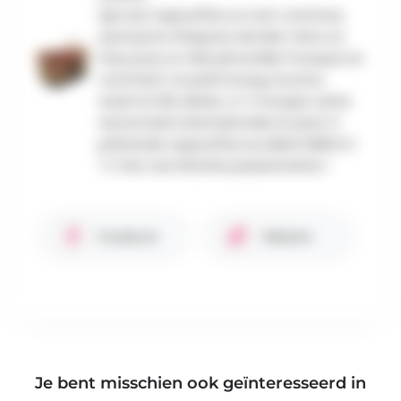
Spa est aujourd’hui un nom commun,
synonyme d’espace de bien-être où
l’eau joue un rôle primordial. Pourquoi et
comment ce petit bourg, inconnu
avant le 16e siècle, a-t-il acquis cette
renommée internationale et peut-il
prétendre aujourd’hui au label UNESCO
? C’est une histoire passionnante !
Facebook
Website
Je bent misschien ook geïnteresseerd in