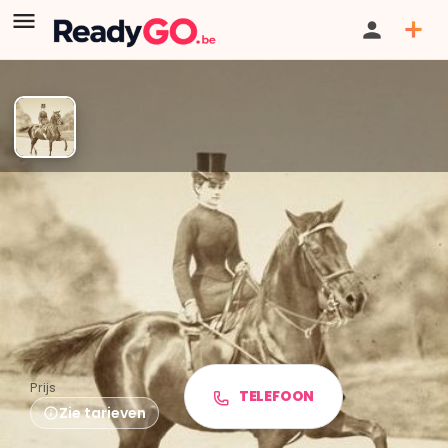
GESLOTEN / VERLOPEN:
Deze directoryvermelding is verlopen of
niet langer beschikbaar, maar je kunt wel zoeken naar andere
livevermeldingen in onze directory.
Het uitzonderlijke
paardenverleden van Spa -
tentoonstelling
Prijs
TELEFOON
Zie tarieven