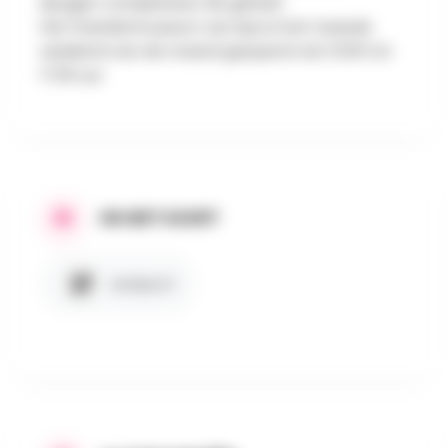
rijtuigen completeren dit geheel.
Het Paardenmuseum van Spa is het tweede
weekend van de maand geopend van 13.00 tot
17.00 uur.
IN HET KORT
Artikel 27