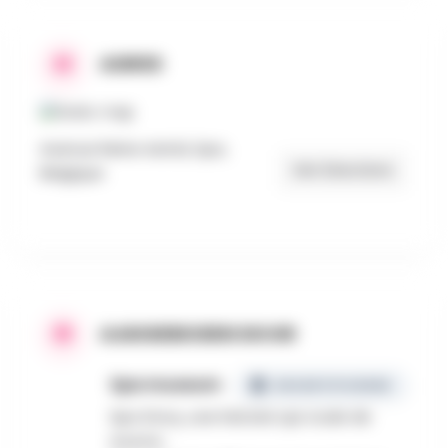
ADRES
Avenue Reine Astrid, Spa,
Get Directions
Belgique
AANGEBODEN DOOR
Spa museum
GECERTIFICEERD
Spa Story, une histoire qui coule de
source…