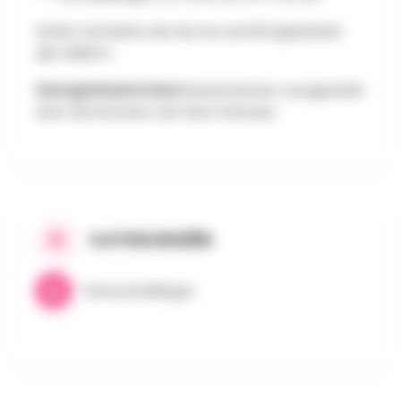
Gratis. Donaties aan de non-profitorganisatie
zijn welkom.
Georganiseerd door:
Evenementen voorgesteld
door de inwoners van Grez-Doiceau
CATEGORIEËN
Tentoonstellingen