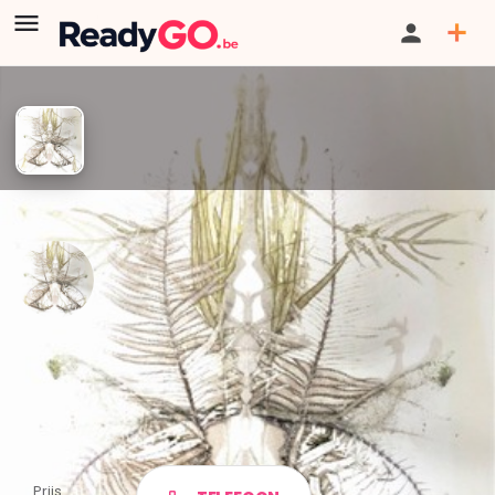
GESLOTEN / VERLOPEN:
Deze directoryvermelding is verlopen of
niet langer beschikbaar, maar je kunt wel zoeken naar andere
livevermeldingen in onze directory.
72 Seizoenen - Tentoonstelling
"Spinning Time" van Sandra
Petrovitch en Sandrine de
Borman
Prijs