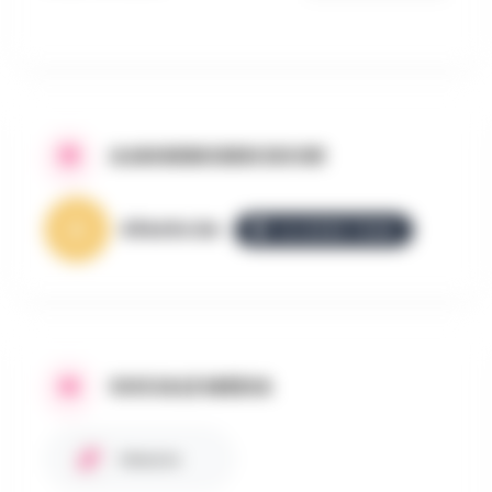
AANGEBODEN DOOR
AllezGo.be
ALLEZGO TEAM
SOCIALE MEDIA
Website