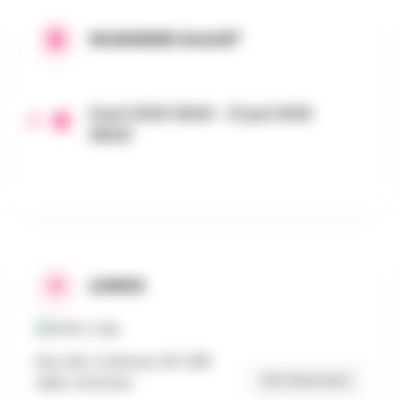
WANNEER GAAN?
6 juni 2026 13h00 - 21 juni 2026
18h00
ADRES
Rue des Corbeaux 29, 1390
Get Directions
GREZ-DOICEAU