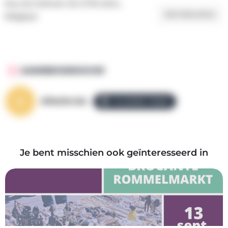
Rue de Stehnen 30, 6700 Arlon,
Get Directions
Belgique
AANGEBODEN DOOR
AllezGo.be
ALLEZGO TEAM
Je bent misschien ook geïnteresseerd in