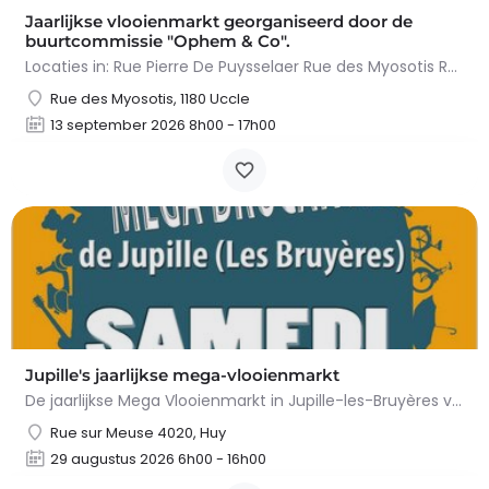
Jaarlijkse vlooienmarkt georganiseerd door de
buurtcommissie "Ophem & Co".
Locaties in: Rue Pierre De Puysselaer Rue des Myosotis Rue Molenvelt Rue Egide Van Ophem Registreer je…
Rue des Myosotis, 1180 Uccle
13 september 2026 8h00 - 17h00
Jupille's jaarlijkse mega-vlooienmarkt
De jaarlijkse Mega Vlooienmarkt in Jupille-les-Bruyères vindt plaats op Place Gilles Étienne en…
Rue sur Meuse 4020, Huy
29 augustus 2026 6h00 - 16h00