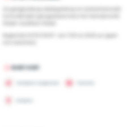
4e garageverkoop, kledingverkoop en ambachtenmarkt
(rommelmarkt) georganiseerd door het festivalcomité
Weyler-Autelhaut Weyler.
Registratie 0479 21 83 87 van 17.00 tot 20.00 uur (geen
sms-berichten)
IN HET KORT
Huisdieren toegestaan
Gezinnen
Kinderen