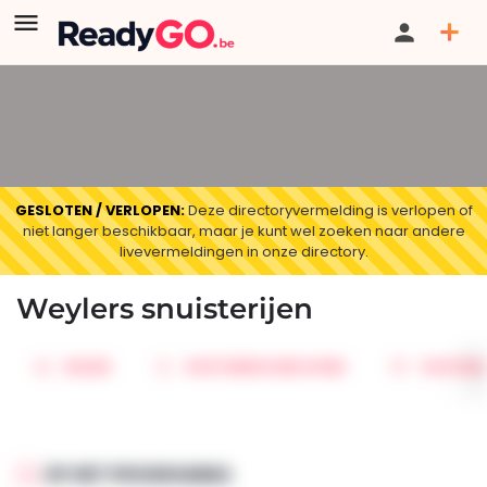
GESLOTEN / VERLOPEN:
Deze directoryvermelding is verlopen of
niet langer beschikbaar, maar je kunt wel zoeken naar andere
livevermeldingen in onze directory.
Weylers snuisterijen
DELEN
ROUTEBESCHRIJVING
FAVORIE
OP HET PROGRAMMA