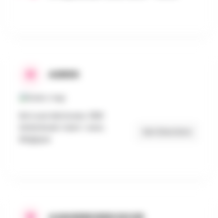
ADRES
Bd Louis Mettewie, 1080
Molenbeek-Saint-Jean,
Get Directions
Belgique
AANGEBODEN DOOR