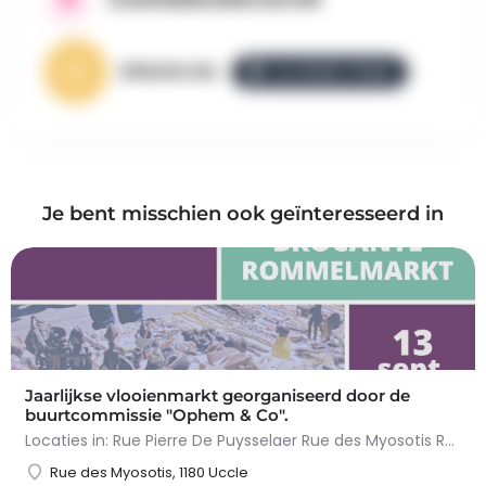
AllezGo.be
ALLEZGO TEAM
Je bent misschien ook geïnteresseerd in
Jaarlijkse vlooienmarkt georganiseerd door de
buurtcommissie "Ophem & Co".
Locaties in: Rue Pierre De Puysselaer Rue des Myosotis Rue Molenvelt Rue Egide Van Ophem Registreer je…
Rue des Myosotis, 1180 Uccle