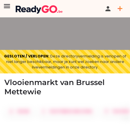
GESLOTEN / VERLOPEN:
Deze directoryvermelding is verlopen of
niet langer beschikbaar, maar je kunt wel zoeken naar andere
livevermeldingen in onze directory.
Vlooienmarkt van Brussel
Mettewie
DELEN
ROUTEBESCHRIJVING
FAVORIE