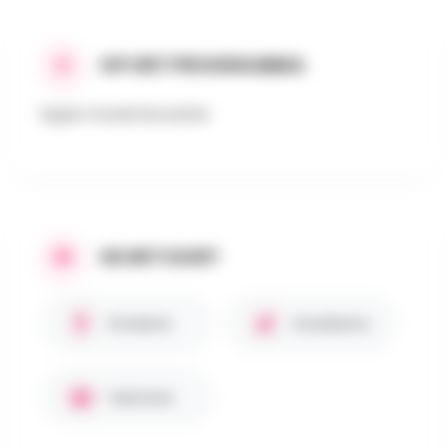
OP HET PROGRAMMA
Super mooie brocante
IN HET KORT
Kinderen
Huisdieren toegestaan
Gezinnen