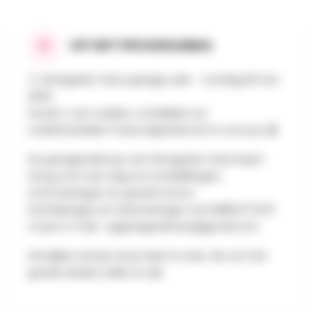
OP HET PROGRAMMA
🌞 Grivegnée-haut garage sale – zondag 18 mei
2025
Houdt u van zoeken, ontdekken en
onderhandelen? Deze bijeenkomst is voor jou 😀
De garageverkoop van Grivegnée-Haut keert
terug voor een dag vol ontdekkingen,
ontmoetingen en goede humor
Inschrijvingen en reserveringen via 0488/47.10.10
of per e-mail:
cqgrivegneehaut@gmail.com
We kijken ernaar uit je daar te zien, de zon (en
goede deals) zullen er zijn