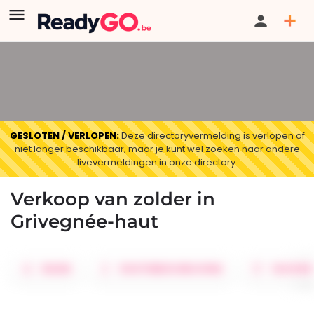
GESLOTEN / VERLOPEN:
Deze directoryvermelding is verlopen of
niet langer beschikbaar, maar je kunt wel zoeken naar andere
livevermeldingen in onze directory.
Verkoop van zolder in
Grivegnée-haut
DELEN
ROUTEBESCHRIJVING
FAVORIE