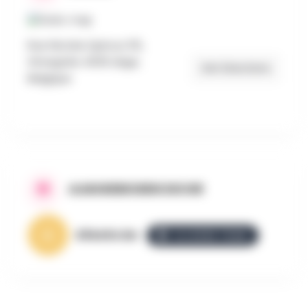
Rue Nicolas Spiroux 55,
Grivegnée 4030 Liège,
Get Directions
Belgique
AANGEBODEN DOOR
AllezGo.be
ALLEZGO TEAM