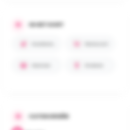
IN HET KORT
Huisdieren toegestaan
Restaurant
Gezinnen
Kinderen
CATEGORIEËN