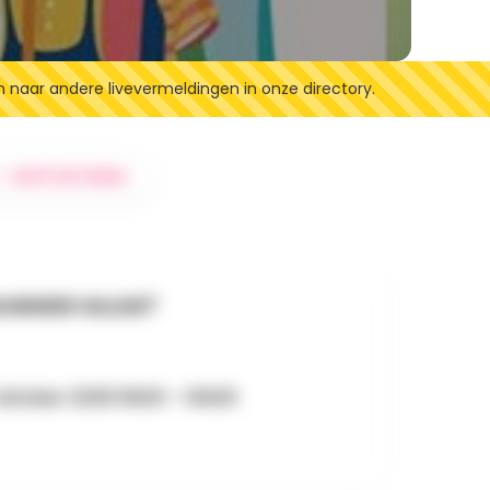
n naar andere livevermeldingen in onze directory.
RAPPORTEREN
NNEER GAAN?
oktober 2025 9h00 - 14h00