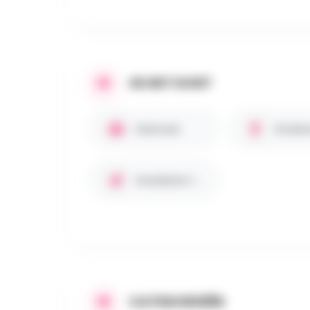
IN HET KORT
Gezinnen
Kinder
Huisdieren toegestaan
CATEGORIEËN