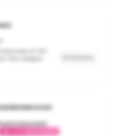
RES
andermaelen 61, 1150
Get Directions
t-Pierre, Belgique
NGEBODEN DOOR
incent la brocante
ELITE AMBASSADEUR