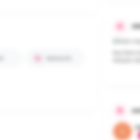
AD
Rue Henri V
en
Restaurant
Woluwe-Sain
AA
V