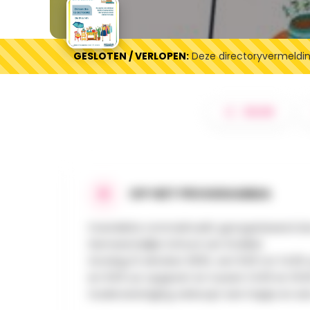
GESLOTEN / VERLOPEN:
Deze directoryvermelding
DELEN
OP HET PROGRAMMA
Overdekte rommelmarkt georganiseerd do
Gemeentelijke School van Stokkel.
Zondag 12 oktober 2025, van 9.00 tot 14.00
en 9.00 uur opgezet en tussen 14.00 en 16.
Oudervereniging verkoopt een hapje en een