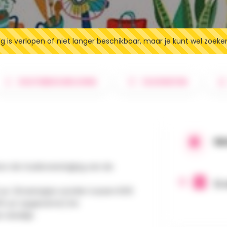
 is verlopen of niet langer beschikbaar, maar je kunt wel zoeke
ROUTEBESCHRIJVING
FAVORIETEN
WA
or de Oudervereniging van de
12 
 uur. (Kraampjes worden tussen 8.00
00 uur opgeruimd.) De
 drankje.