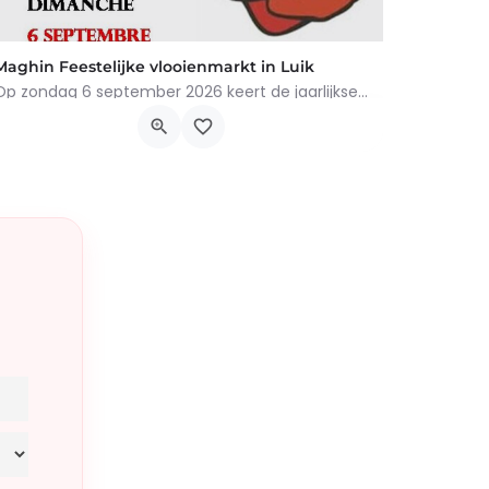
Maghin Feestelijke vlooienmarkt in Luik
Op zondag 6 september 2026 keert de jaarlijkse vlooienmarkt in de Straat van Maghin, in de wijk…
Rue Maghin, 4000 Liège
6 september 2026 8h00 - 17h00