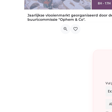
Jaarlijkse vlooienmarkt georganiseerd door d
buurtcommissie "Ophem & Co".
Locaties in: Rue Pierre De Puysselaer Rue des
Rue des Myosotis, 1180 Uccle
13 september 2026 8h00 - 17h00
Vul 