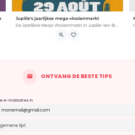
e
Jupille's jaarlijkse mega-vlooienmarkt
De jaarlijkse Mega Vlooienmarkt in Jupille-les-Bruyères vindt plaats op Place Gilles Étienne en…
 Myosotis Rue Molenvelt Rue Egide Van Ophem Registreer je…
Rue sur Meuse 4020, Huy
29 augustus 2026 6h00 - 16h00
ONTVANG DE BESTE TIPS
je e-mailadres in