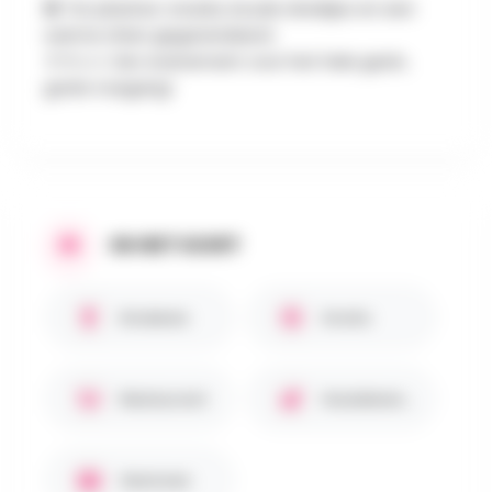
🍔 Ter plaatse: snacks, koude drankjes en een
warme sfeer gegarandeerd.
👨‍👩‍👧‍👦 Een evenement voor het hele gezin,
gratis toegang!
IN HET KORT
Kinderen
Gratis
Restaurant
Huisdieren toegestaan
Gezinnen