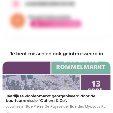
AANGEBODEN DOOR
Vincent la brocante
ELITE AMBASSADEUR
Je bent misschien ook geïnteresseerd in
Jaarlijkse vlooienmarkt georganiseerd door de
buurtcommissie "Ophem & Co".
Locaties in: Rue Pierre De Puysselaer Rue des Myosotis Rue Molenvelt Rue Egide Van Ophem Registreer je…