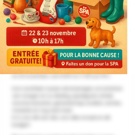
OP HET PROGRAMMA
🧺 Rommelmarkt in Moresnet. Voor het goede
doel!
Op zoek naar die ene zeldzame parel of gewoon
een leuke dag?
Onze rommelmarkt in Moresnet is geopend op 22
en 23 november, van 10.00 tot 17.00 uur! 🕶️🎶
Kom snuffelen tussen de kraampjes vol schatten
van vroeger en nu: kleding, speelgoed, antiek,
woonaccessoires, gereedschap, boeken, servies,
meubels en nog veel meer.
Er is voor elk wat wils, voor elke smaak en elk
budget!