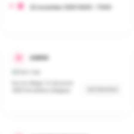
22 november 2025 10h00 - 17h00
ADRES
Rue du Village 74, Moresnet
Get Directions
4850 Plombières, Belgique