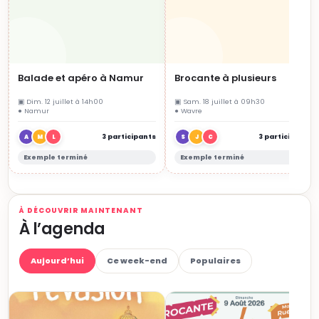
Balade et apéro à Namur
Brocante à plusieurs
▣ Dim. 12 juillet à 14h00
▣ Sam. 18 juillet à 09h30
● Namur
● Wavre
3 participants
3 participants
A
M
L
S
J
C
Exemple terminé
Exemple terminé
À DÉCOUVRIR MAINTENANT
À l’agenda
Aujourd’hui
Ce week-end
Populaires