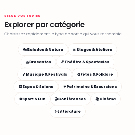
SELON VOS ENVIES
Explorer par catégorie
Choisissez rapidement le type de sortie qui vous ressemble.
🎭
Balades & Nature
🥾
Stages & Ateliers
🧺
Brocantes
🎉
Théâtre & Spectacles
🎵
Musique & Festivals
🎨
Fêtes & Folklore
🏛️
Expos & Salons
🍴
Patrimoine & Excursions
⚽
Sport & Fun
🎬
Conférences
📚
Cinéma
✨
Littérature