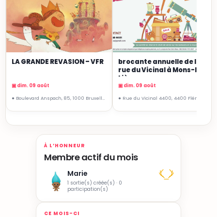
LA GRANDE REVASION – VFR
brocante annuelle de la
rue du Vicinal à Mons-lez-
Liège
▣ dim. 09 août
▣ dim. 09 août
● Boulevard Anspach, 85, 1000 Bruxelles
● Rue du Vicinal 4400, 4400 Flémalle, Belgique
À L’HONNEUR
Membre actif du mois
Marie
1 sortie(s) créée(s) · 0
participation(s)
CE MOIS-CI