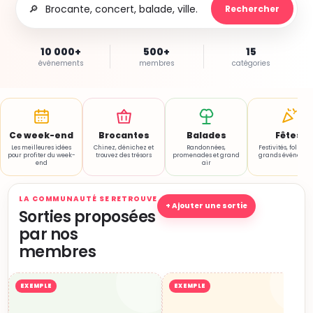
🔎
Rechercher
10 000+
500+
15
événements
membres
catégories
Ce week-end
Brocantes
Balades
Fêtes
Les meilleures idées
Chinez, dénichez et
Randonnées,
Festivités, folklore
pour profiter du week-
trouvez des trésors
promenades et grand
grands événemen
end
air
LA COMMUNAUTÉ SE RETROUVE
+ Ajouter une sortie
Sorties proposées
par nos
membres
EXEMPLE
EXEMPLE