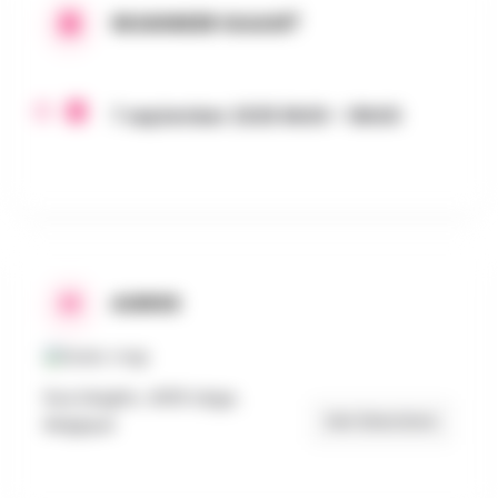
WANNEER GAAN?
7 september 2025 8h00 - 18h00
ADRES
Rue Maghin, 4000 Liège,
Get Directions
Belgique