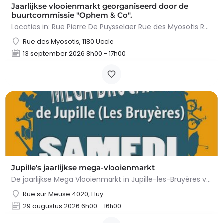
Jaarlijkse vlooienmarkt georganiseerd door de
buurtcommissie "Ophem & Co".
Locaties in: Rue Pierre De Puysselaer Rue des Myosotis Rue Molenvelt Rue Egide Van Ophem Registreer je…
Rue des Myosotis, 1180 Uccle
13 september 2026 8h00 - 17h00
Jupille's jaarlijkse mega-vlooienmarkt
De jaarlijkse Mega Vlooienmarkt in Jupille-les-Bruyères vindt plaats op Place Gilles Étienne en…
Rue sur Meuse 4020, Huy
29 augustus 2026 6h00 - 16h00