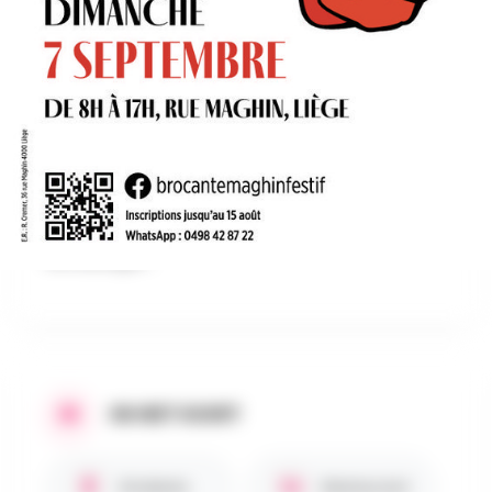
OP HET PROGRAMMA
Feestelijke rommelmarkt georganiseerd door de
buren van de Rue Maghin, met 80 exposanten uit
de wijk Saint-Léonard. Bar, barbecue en smaken
van over de hele wereld. Muzikaal entertainment:
Fanfare du Nord en de Bâtons du Nord en andere
verrassingen.
IN HET KORT
Kinderen
Restaurant