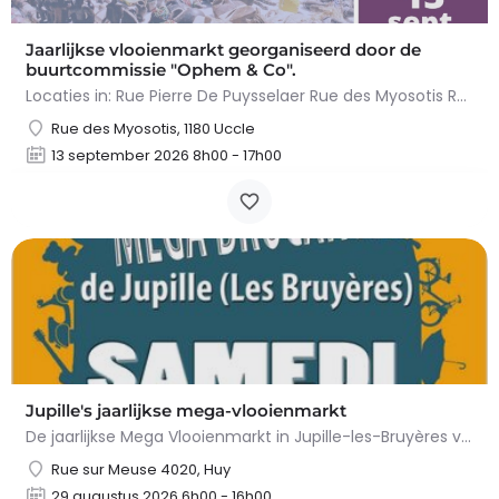
Jaarlijkse vlooienmarkt georganiseerd door de
buurtcommissie "Ophem & Co".
Locaties in: Rue Pierre De Puysselaer Rue des Myosotis Rue Molenvelt Rue Egide Van Ophem Registreer je…
Rue des Myosotis, 1180 Uccle
13 september 2026 8h00 - 17h00
Jupille's jaarlijkse mega-vlooienmarkt
De jaarlijkse Mega Vlooienmarkt in Jupille-les-Bruyères vindt plaats op Place Gilles Étienne en…
Rue sur Meuse 4020, Huy
29 augustus 2026 6h00 - 16h00