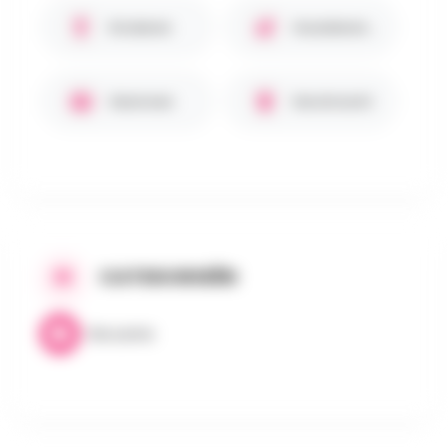
Kinderen
Huisdieren toegestaan
Gezinnen
Kerstmarkt
CATEGORIEËN
Brocante