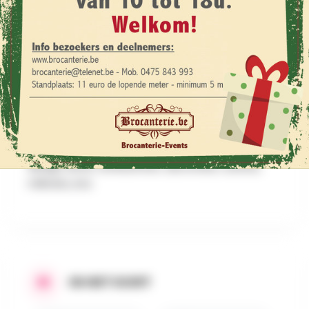
OP HET PROGRAMMA
Vintage & Retro Rommelmarkt:
Welkom op de "Vintage & Retro Rommelmarkt"
op de Grote Markt in Lier. Hier vindt u: antiek,
rommelmarktartikelen, vintage, retro, collecties,
design, kunst, ambachten, decoratie, curiosa,
militaria, enz.
IN HET KORT