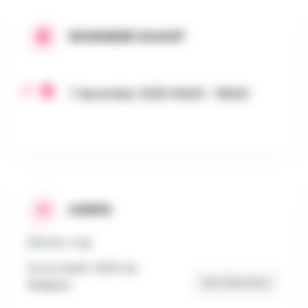
WANNEER GAAN?
7 december 2025 10h00 - 18h00
ADRES
Grote Markt, 2500 Lier,
Get Directions
Belgique