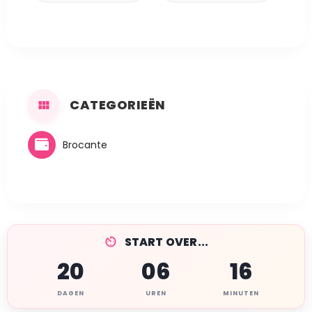
CATEGORIEËN
Brocante
START OVER...
20
06
16
DAGEN
UREN
MINUTEN