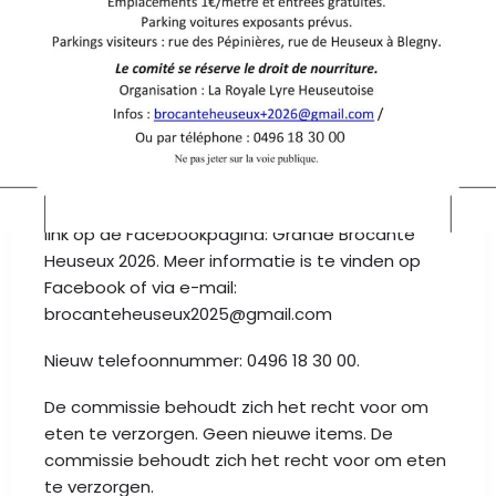
OP HET PROGRAMMA
28e vlooienmarkt in de dorpsstraten. Gratis
toegang.
Reserveren is verplicht en kan alleen via
het online formulier:
https://forme.gle/wRKaioyEXAySYQiP6 of via de
link op de Facebookpagina: Grande Brocante
Heuseux 2026. Meer informatie is te vinden op
Facebook of via e-mail:
brocanteheuseux2025@gmail.com
Nieuw telefoonnummer: 0496 18 30 00.
De commissie behoudt zich het recht voor om
eten te verzorgen. Geen nieuwe items. De
commissie behoudt zich het recht voor om eten
te verzorgen.