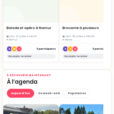
Balade et apéro à Namur
Brocante à plusieurs
▣ Dim. 12 juillet à 14h00
▣ Sam. 18 juillet à 09h30
● Namur
● Wavre
3 participants
3 participants
A
M
L
S
J
C
Exemple terminé
Exemple terminé
À DÉCOUVRIR MAINTENANT
À l’agenda
Aujourd’hui
Ce week-end
Populaires