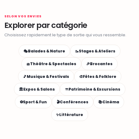
SELON VOS ENVIES
Explorer par catégorie
Choisissez rapidement le type de sortie qui vous ressemble.
🎭
Balades & Nature
🥾
Stages & Ateliers
🧺
Théâtre & Spectacles
🎉
Brocantes
🎵
Musique & Festivals
🎨
Fêtes & Folklore
🏛️
Expos & Salons
🍴
Patrimoine & Excursions
⚽
Sport & Fun
🎬
Conférences
📚
Cinéma
✨
Littérature