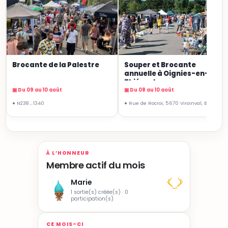
Brocante de la Palestre
Souper et Brocante
annuelle à Oignies-en-
Thiérache
▣ Du 09 au 10 août
▣ Du 08 au 10 août
● N238 , 1340
● Rue de Rocroi, 5670 Viroinval, Belgique
À L’HONNEUR
Membre actif du mois
Marie
1 sortie(s) créée(s) · 0
participation(s)
CE MOIS-CI