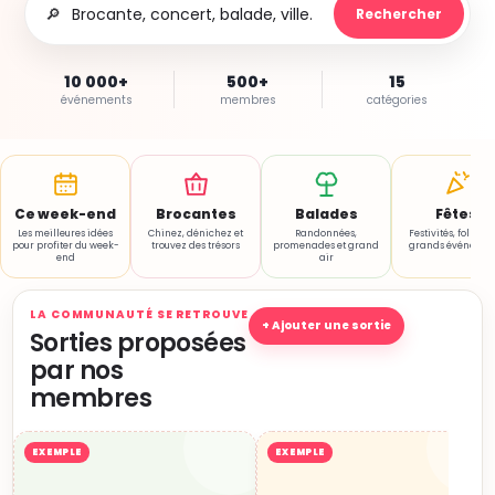
🔎
Rechercher
10 000+
500+
15
événements
membres
catégories
Ce week-end
Brocantes
Balades
Fêtes
Les meilleures idées
Chinez, dénichez et
Randonnées,
Festivités, folklore
pour profiter du week-
trouvez des trésors
promenades et grand
grands événemen
end
air
LA COMMUNAUTÉ SE RETROUVE
+ Ajouter une sortie
Sorties proposées
par nos
membres
EXEMPLE
EXEMPLE