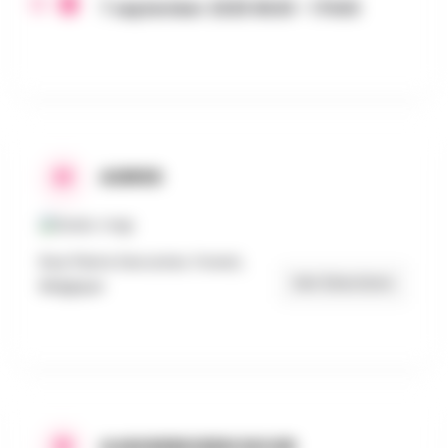
7 september 2025 8h30 - 17h00
ADRES
Rue Pierre Decoster, Forest,
Get Directions
Belgique
AANGEBODEN DOOR