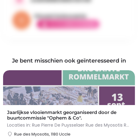
Vincent la brocante
ELITE AMBASSADEUR
Je bent misschien ook geïnteresseerd in
Jaarlijkse vlooienmarkt georganiseerd door de
buurtcommissie "Ophem & Co".
Locaties in: Rue Pierre De Puysselaer Rue des Myosotis Rue Molenvelt Rue Egide Van Ophem Registreer je…
Rue des Myosotis, 1180 Uccle