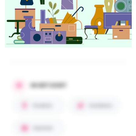
OP HET PROGRAMMA
Gezellige buurtrommelmarkt.
Geen professionele verkopers.
IN HET KORT
Kinderen
Huisdieren toegestaan
Gezinnen