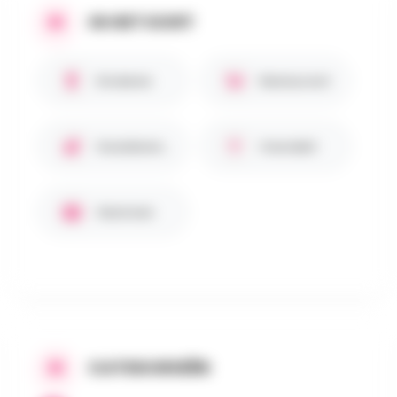
IN HET KORT
Kinderen
Restaurant
Huisdieren toegestaan
Overdekt
Gezinnen
CATEGORIEËN