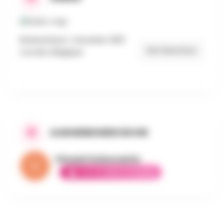
Brabantlaan 1, Heverlee 3001
Get Directions
Louvain, Belgique
AANGEBODEN DOOR
Vincent la brocante
ELITE AMBASSADEUR