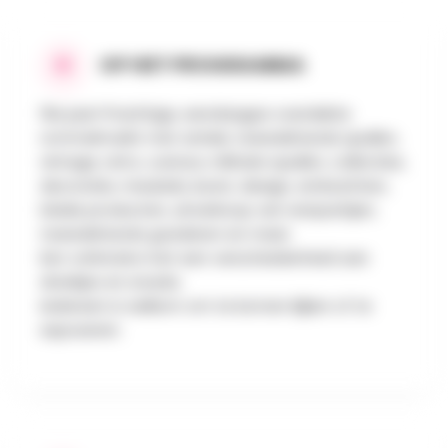
OP HET PROGRAMMA
16e jaar! Prachtige, eendaagse overdekte
rommelmarkt met antiek, tweedehands spullen,
vintage, retro, curiosa, militaire spullen, collecties,
decoratie, meubels, kunst, design, ambachten,
lokale producten, uitverkoop van restpartijen,
tweedehands goederen en meer.
Een cafetaria met een verscheidenheid aan
drankjes en snacks.
Iedereen is welkom om te komen kijken of te
exposeren.