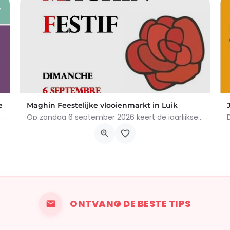
e
Maghin Feestelijke vlooienmarkt in Luik
Op zondag 6 september 2026 keert de jaarlijkse vlooienmarkt in de Straat van Maghin, in de wijk…
 Myosotis Rue Molenvelt Rue Egide Van Ophem Registreer je…
Rue Maghin, 4000 Liège
6 september 2026 8h00 - 17h00
ONTVANG DE BESTE TIPS