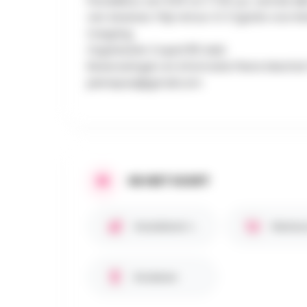
Pendelbus van 9.00 tot 17.00 uur, vertrek e
van Assesse. Prijs retour: € 3 (gratis voor k
toegang.
Organisatie Crupet’85 Asbl.
Reserveringen en informatie Pierre Marchal
pierrepaul@gmail.com
IN HET KORT
Huisdieren toegestaan
Restau
Kinderen