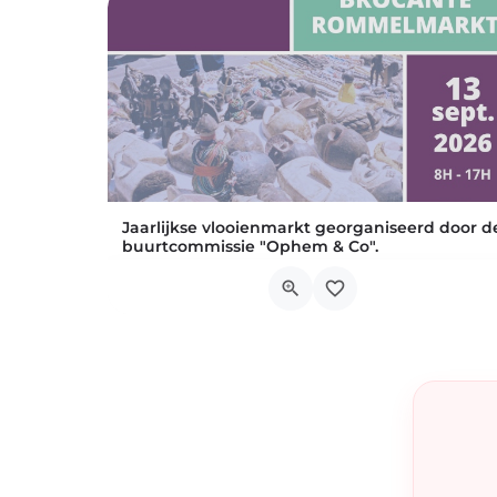
Jaarlijkse vlooienmarkt georganiseerd door d
buurtcommissie "Ophem & Co".
Locaties in: Rue Pierre De Puysselaer Rue des
Rue des Myosotis, 1180 Uccle
13 september 2026 8h00 - 17h00