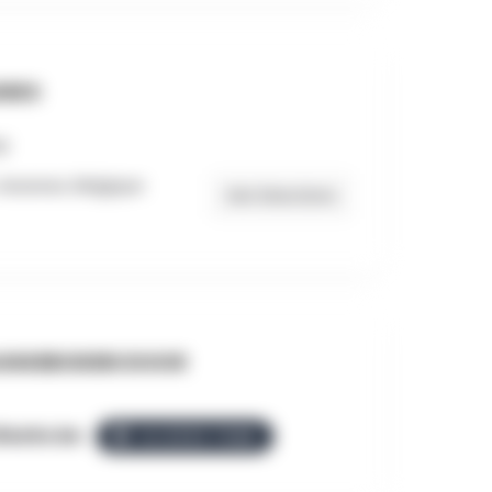
RES
Assesse, Belgique
Get Directions
NGEBODEN DOOR
llezGo.be
ALLEZGO TEAM