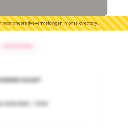
n naar andere livevermeldingen in onze directory.
RAPPORTEREN
NNEER GAAN?
uni 2025 8h00 - 17h00