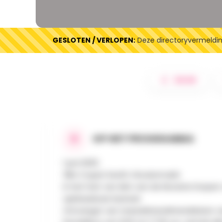
GESLOTEN / VERLOPEN:
Deze directoryvermelding
DELEN
OP HET PROGRAMMA
1 juni 2025
38e Crupet Devil's Vlooienmarkt
In het hart van één van de Mooiste Dorpen 
opblaasbaar kasteel.
Ontvangst van tweedehandshandelaren van