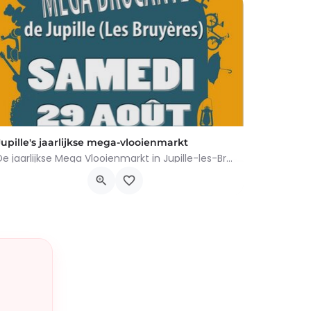
Jupille's jaarlijkse mega-vlooienmarkt
De jaarlijkse Mega Vlooienmarkt in Jupille-les-Bruyères vindt plaats op Place Gilles Étienne en…
Rue sur Meuse 4020, Huy
29 augustus 2026 6h00 - 16h00