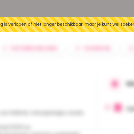
 is verlopen of niet langer beschikbaar, maar je kunt wel zoeke
ROUTEBESCHRIJVING
FAVORIETEN
WA
1 j
van Wallonië. Versnaperingen, snacks,
af 05.00 uur.