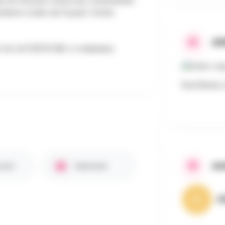
lke 20 minuten vanaf het voetbalveld
inderen onder de 12 jaar). Gratis
AD
 Tel. 0473/979 198 E-mailadres:
Rue Basse, 
AA
rant
Gezinnen
A