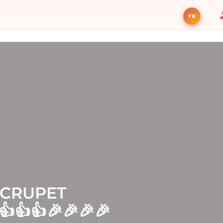
FR
 CRUPET
👍👍🎉🎉🎉🎉