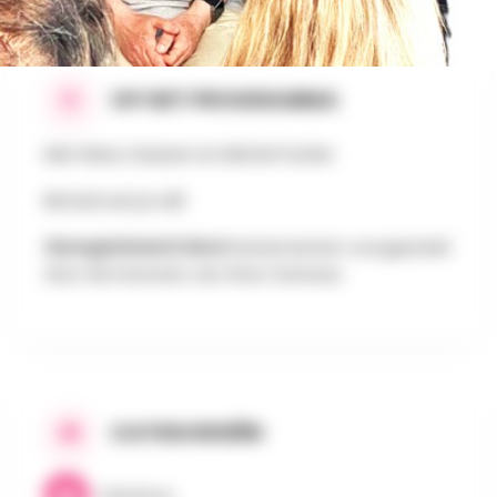
OP HET PROGRAMMA
Met Manu Guisset en Michel Fostier
Betaal wat je wilt
Georganiseerd door:
Evenementen voorgesteld
door de inwoners van Grez-Doiceau
CATEGORIEËN
Literatuur