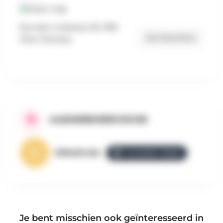
Rue des Corbeaux 29, 1390
Get Directions
Grez-Doiceau
AANGEBODEN DOOR
AllezGo.be
ALLEZGO TEAM
Je bent misschien ook geïnteresseerd in