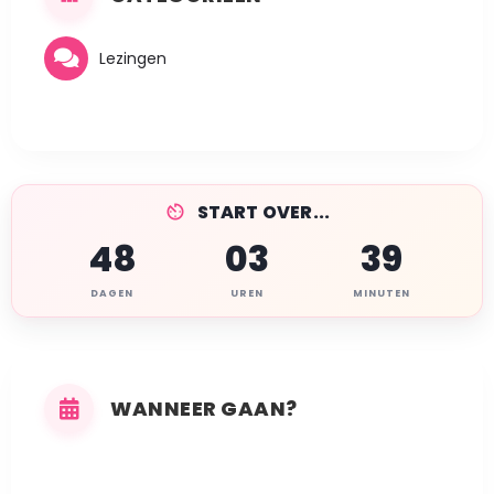
Lezingen
START OVER...
48
03
39
DAGEN
UREN
MINUTEN
WANNEER GAAN?