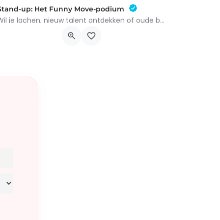
Stand-up: Het Funny Move-podium
Wil je lachen, nieuw talent ontdekken of oude bekenden van het podium weerzien? Dan is het podium van…
1390 Grez-Doiceau
12 september 2026 19h00 - 22h00