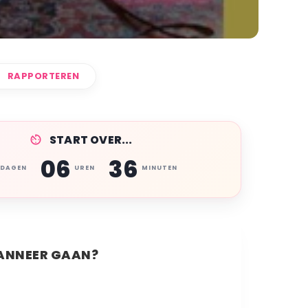
RAPPORTEREN
START OVER...
06
36
DAGEN
UREN
MINUTEN
NNEER GAAN?