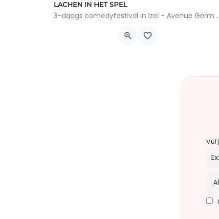
LACHEN IN HET SPEL
3-daags comedyfestival in Izel - Avenue Germain Gilson 48
Rue de la Gaume 189, 6730 Tintigny
20 november 2026 0h00 - 22 november 2026 0h
Vul 