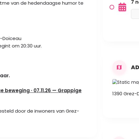
7 
 ritme van de hedendaagse humor te
z-Doiceau
gint om 20:30 uur.
AD
jaar.
e beweging · 07.11.26 — Grappige
1390 Grez-
steld door de inwoners van Grez-