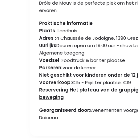
Drôle de Mouv is de perfecte plek om het
ervaren.
Praktische informatie
Plaats :
Landhuis
Adres :
4 Chaussée de Jodoigne, 1390 Gre
Uurlijks
Deuren open om 19:00 uur - show be
Algemene toegang
Voedsel :
Foodtruck & bar ter plaatse
Parkeren:
voor de kamer
Niet geschikt voor kinderen onder de 12 
Voorverkoop:
€15 - Prijs ter plaatse: €19
Reservering:
Het plateau van de grappig
beweging
Georganiseerd door:
Evenementen voorge
Doiceau