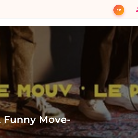
FR
t Funny Move-