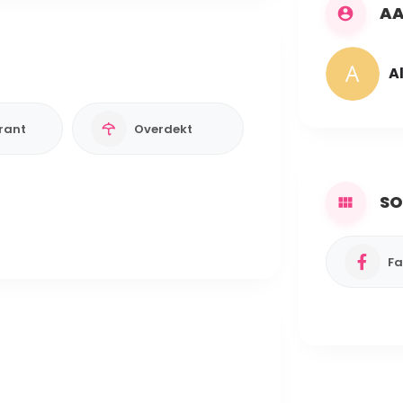
AA
A
rant
Overdekt
SO
Fa