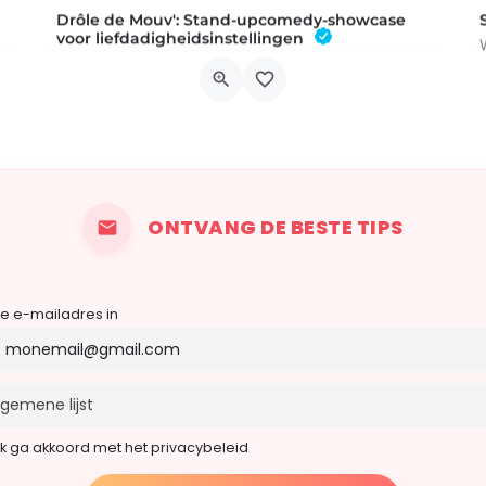
Drôle de Mouv': Stand-upcomedy-showcase
voor liefdadigheidsinstellingen
Benefietvoorstelling ten bate van Anémones ASBL - Stand-upcomedyshow met 5 comediansOp 12 september…
00
1390 Grez-Doiceau
12 september 2026 20h30 - 22h30
ONTVANG DE BESTE TIPS
je e-mailadres in
Ik ga akkoord met het privacybeleid