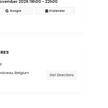
november 2026 19h00 - 22h00
Google
iCalendar
RES
Doiceau, Belgium
Get Directions