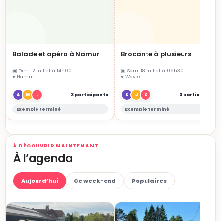
Balade et apéro à Namur
Brocante à plusieurs
▣ Dim. 12 juillet à 14h00
▣ Sam. 18 juillet à 09h30
● Namur
● Wavre
3 participants
3 participants
A
M
L
S
J
C
Exemple terminé
Exemple terminé
À DÉCOUVRIR MAINTENANT
À l’agenda
Aujourd’hui
Ce week-end
Populaires