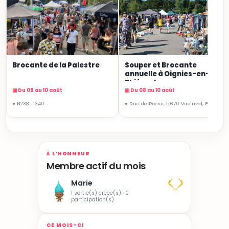
Brocante de la Palestre
Souper et Brocante
annuelle à Oignies-en-
Thiérache
▣ Du 09 au 10 août
▣ Du 08 au 10 août
● N238 , 1340
● Rue de Rocroi, 5670 Viroinval, Belgique
À L’HONNEUR
Membre actif du mois
Marie
1 sortie(s) créée(s) · 0
participation(s)
CE MOIS-CI