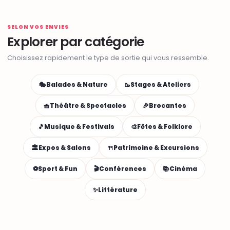
SELON VOS ENVIES
Explorer par catégorie
Choisissez rapidement le type de sortie qui vous ressemble.
🎭
Balades & Nature
🥾
Stages & Ateliers
🧺
Théâtre & Spectacles
🎉
Brocantes
🎵
Musique & Festivals
🎨
Fêtes & Folklore
🏛️
Expos & Salons
🍴
Patrimoine & Excursions
⚽
Sport & Fun
🎬
Conférences
📚
Cinéma
✨
Littérature