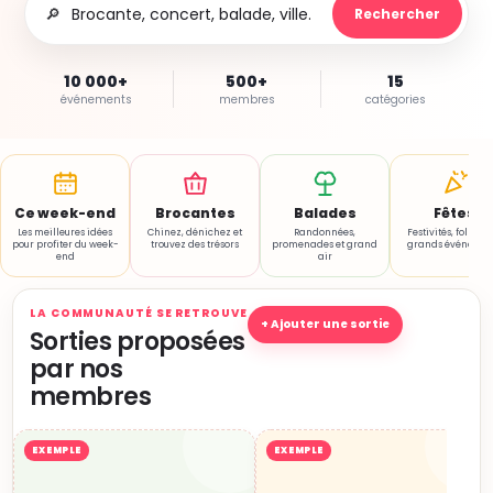
🔎
Rechercher
10 000+
500+
15
événements
membres
catégories
Ce week-end
Brocantes
Balades
Fêtes
Les meilleures idées
Chinez, dénichez et
Randonnées,
Festivités, folklore
pour profiter du week-
trouvez des trésors
promenades et grand
grands événemen
end
air
LA COMMUNAUTÉ SE RETROUVE
+ Ajouter une sortie
Sorties proposées
par nos
membres
EXEMPLE
EXEMPLE