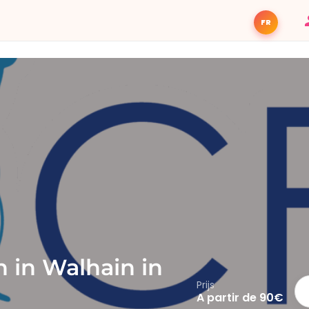
FR
n in Walhain in
Prijs
A partir de 90€