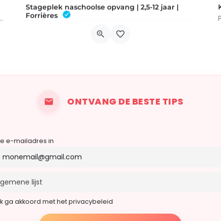
Stageplek naschoolse opvang | 2,5-12 jaar |
Forrières
i Kids, Creatieve Workshop, Sportpassie, Koken & Kunst, Uitje,…
Deze stage wordt georganiseerd door de naschoolse opvang van de gemeente Nassogne. Voor kinderen van 2,5 tot…
Rue du Vivier 8
19 oktober 2026 0h00 - 23 oktober 2026 0h00
ONTVANG DE BESTE TIPS
je e-mailadres in
Ik ga akkoord met het privacybeleid