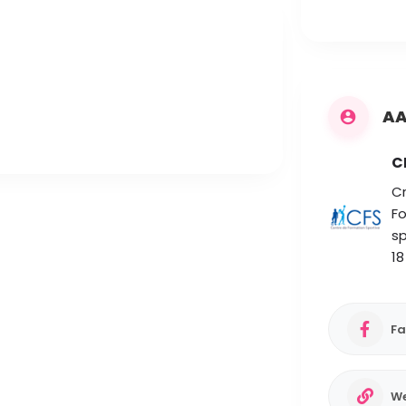
AA
C
Cr
Fo
sp
18
Fa
We