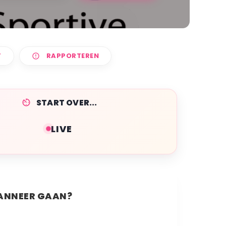
T
RAPPORTEREN
START OVER...
LIVE
NNEER GAAN?