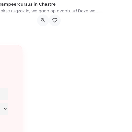
Kampeercursus in Chastre
Pak je rugzak in, we gaan op avontuur! Deze week word je een echte kleine kampeerder: hutten bouwen,…
Rue de Gembloux 2, Chastre
10 augustus 2026 0h00 - 14 augustus 2026 0h00