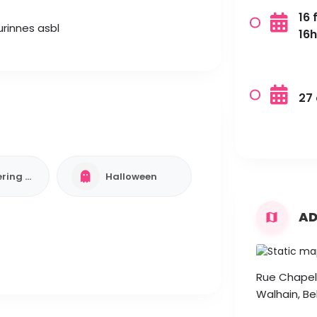
16 
rinnes asbl
16
27 
Reservering verplicht
Halloween
AD
Rue Chapell
Walhain, Be